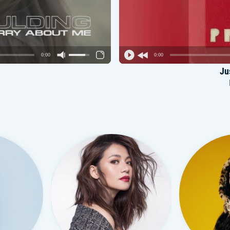
0:00
0:00
Ju