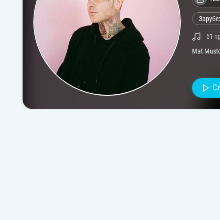
Зарубе
61 т
Mat Must
С