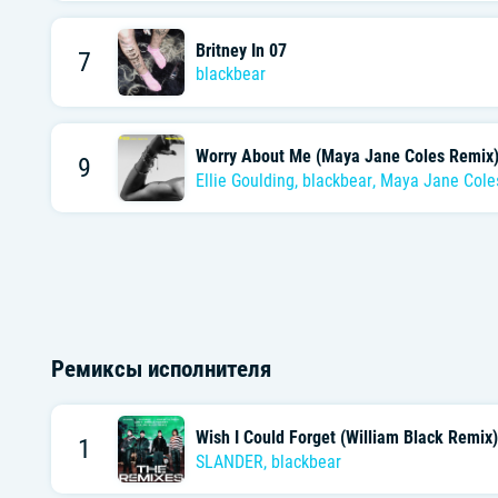
Britney In 07
7
blackbear
Worry About Me (Maya Jane Coles Remix)
9
Ellie Goulding
,
blackbear
,
Maya Jane Cole
Ремиксы исполнителя
Wish I Could Forget (William Black Remix)
1
SLANDER
,
blackbear