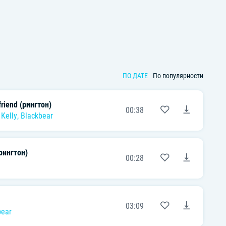
ПО ДАТЕ
По популярности
friend (рингтон)
00:38
Kelly
,
Blackbear
рингтон)
00:28
03:09
bear