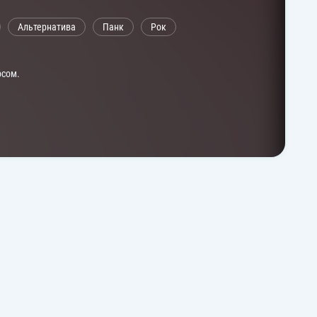
Альтернатива
Панк
Рок
осом.