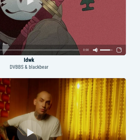
0:00
Idwk
DVBBS & blackbear