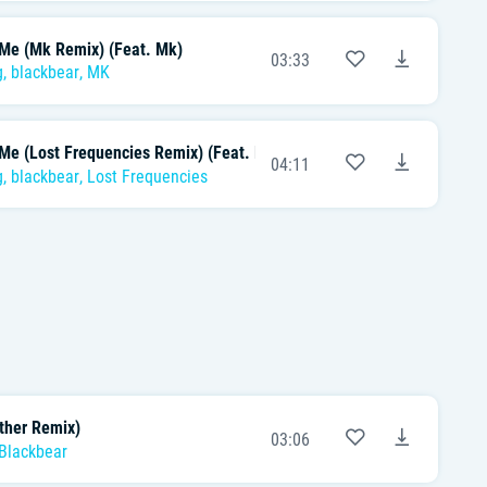
Me (Mk Remix) (Feat. Mk)
03:33
g
,
blackbear
, MK
Me (Lost Frequencies Remix) (Feat. Lost Frequencies)
04:11
g
,
blackbear
,
Lost Frequencies
ther Remix)
03:06
Blackbear