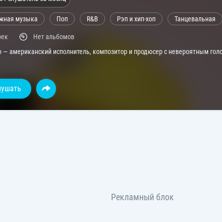
жная музыка
Поп
R&B
Рэп и хип-хоп
Танцевальная
рек
Нет альбомов
o — американский исполнитель, композитор и продюсер с невероятным гол
лушать