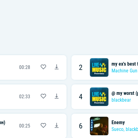
my ex's best 
2
00:28
Machine Gun 
@ my worst (
4
02:33
blackbear
он)
Enemy
6
00:25
Sueco
,
black