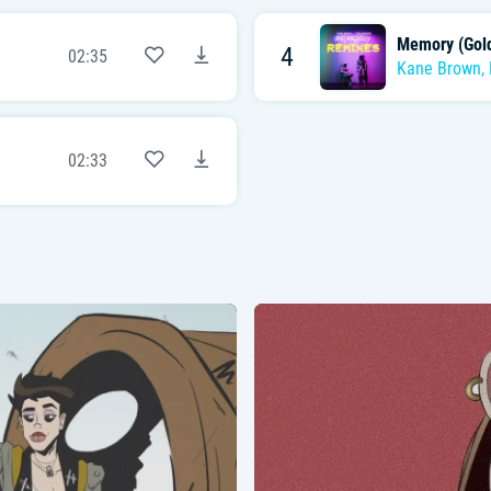
Memory (Gol
4
02:35
Kane Brown
,
02:33