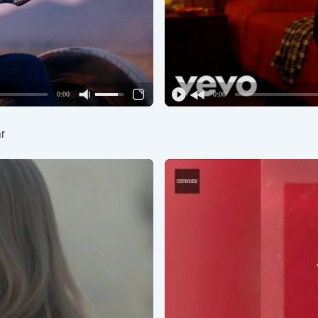
0:00
0:00
r