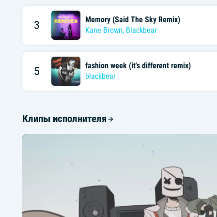
Memory (Said The Sky Remix)
3
Kane Brown
,
Blackbear
fashion week (it's different remix)
5
blackbear
Клипы исполнителя