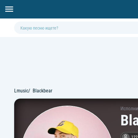
Lmusic
Blackbear
Исполни
Bl
122