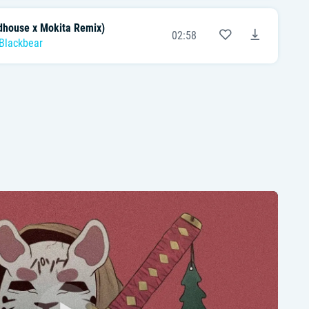
dhouse x Mokita Remix)
02:58
Blackbear