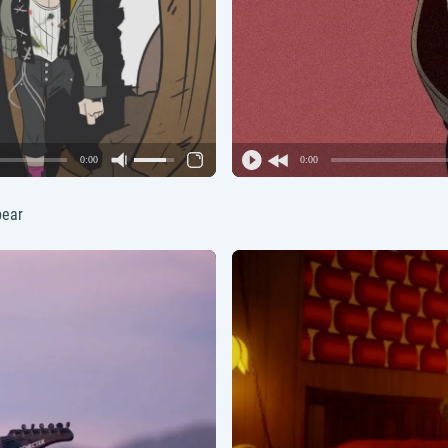
0:00
0:00
bear