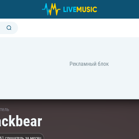
тель
ackbear
61 слушатель за месяц