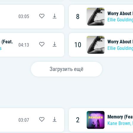
Worry About 
8
03:05
Ellie Gouldin
 (Feat. Maya Jane Coles)
Worry About 
10
04:13
s
Ellie Gouldin
Загрузить ещё
Memory (Fea
2
03:07
Kane Brown
,