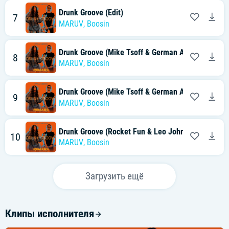
Drunk Groove (Edit)
7
MARUV
,
Boosin
Drunk Groove (Mike Tsoff & German Avny Extended
8
MARUV
,
Boosin
Drunk Groove (Mike Tsoff & German Avny Remix)
9
MARUV
,
Boosin
Drunk Groove (Rocket Fun & Leo Johns Extended M
10
MARUV
,
Boosin
Загрузить ещё
Клипы исполнителя