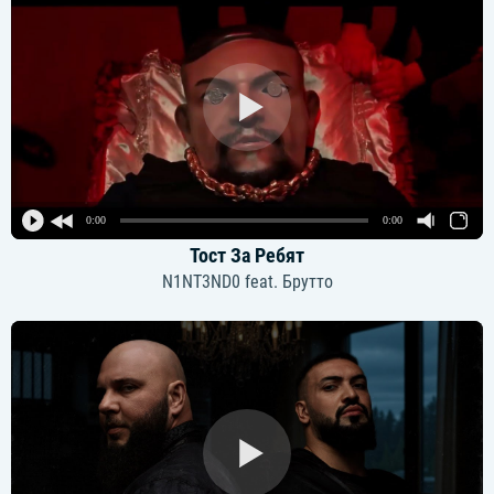
0:00
0:00
Тост За Ребят
N1NT3ND0 feat. Брутто