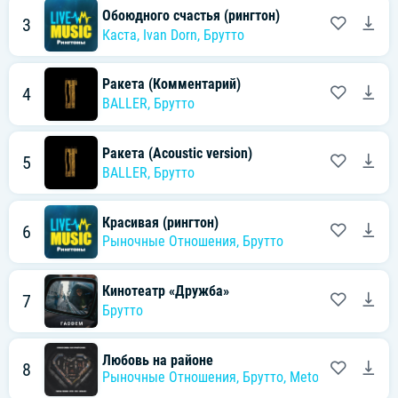
Обоюдного счастья (рингтон)
3
Каста
,
Ivan Dorn
,
Брутто
Ракета (Комментарий)
4
BALLER
,
Брутто
Ракета (Acoustic version)
5
BALLER
,
Брутто
Красивая (рингтон)
6
Рыночные Отношения
,
Брутто
Кинотеатр «Дружба»
7
Брутто
Любовь на районе
8
Рыночные Отношения
,
Брутто
,
Metox
,
Карась К.