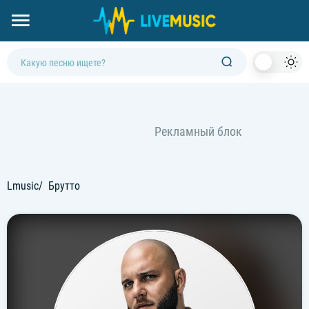
Dark
Mod
Lmusic
Брутто