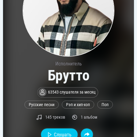
Исполнитель
Брутто
63543 слушателя за месяц
Русские песни
Рэп и хип-хоп
Поп
145 треков
1 альбом
Слушать