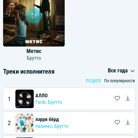
Метис
Брутто
Все года
Треки исполнителя
ПО ДАТЕ
По популярности
АЛЛО
1
Fardi
,
Брутто
лэрри бёрд
2
пазнякс
,
Брутто