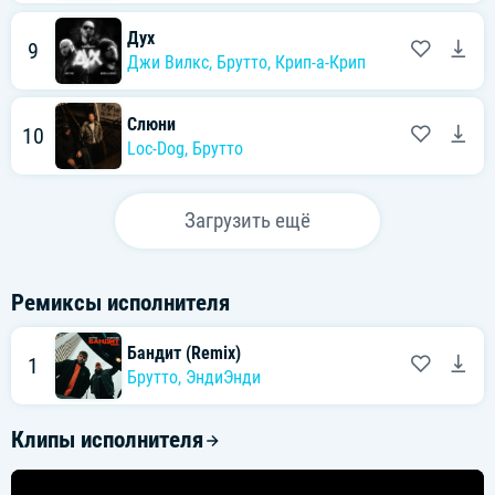
Дух
9
Джи Вилкс
,
Брутто
,
Крип-а-Крип
Слюни
10
Loc-Dog
,
Брутто
Загрузить ещё
Ремиксы исполнителя
Бандит (Remix)
1
Брутто
,
ЭндиЭнди
Клипы исполнителя