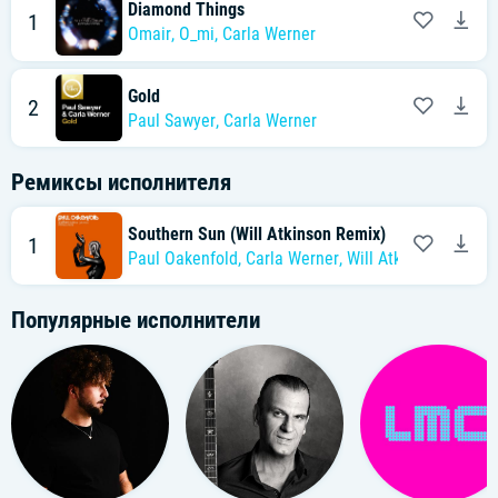
Diamond Things
1
Omair
,
O_mi
,
Carla Werner
Gold
2
Paul Sawyer
,
Carla Werner
Ремиксы исполнителя
Southern Sun (Will Atkinson Remix)
1
Paul Oakenfold
,
Carla Werner
,
Will Atkinson
Популярные исполнители