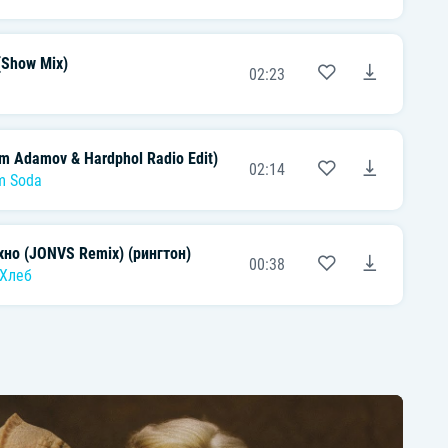
(Show Mix)
02:23
m Adamov & Hardphol Radio Edit)
02:14
m Soda
хно (JONVS Remix) (рингтон)
00:38
Хлеб