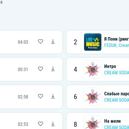
da
Я Пони (ринг
2
04:05
FEDUK
,
Crea
Интро
4
00:31
CREAM SOD
Слабые пар
6
02:58
CREAM SOD
На мели
8
02:53
CREAM SOD