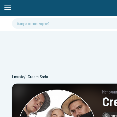
Lmusic
Cream Soda
Исполни
Cr
383