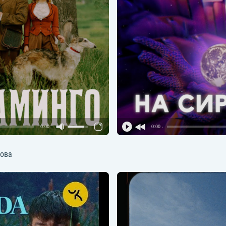
0:00
0:00
дова