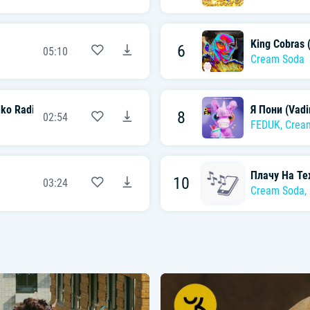
King Cobras 
6
05:10
Cream Soda
o Radio Edit)
Я Пони (Vadi
8
02:54
FEDUK
,
Crea
Плачу На Те
10
03:24
Cream Soda
,