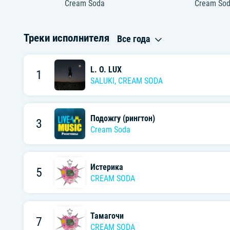
Cream Soda
Cream So
Треки исполнителя
Все года
L. O. LUX
1
SALUKI
,
CREAM SODA
Подожгу (рингтон)
3
Cream Soda
Истерика
5
CREAM SODA
Тамагочи
7
CREAM SODA