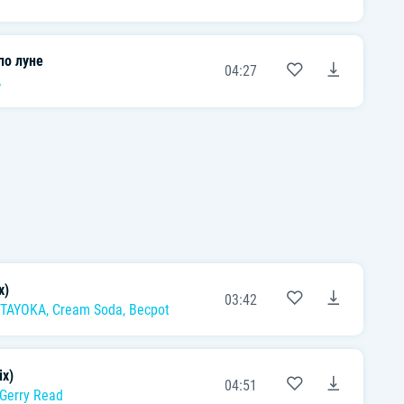
по луне
04:27
A
x)
03:42
TAYOKA
,
Cream Soda
,
Becpot
ix)
04:51
Gerry Read