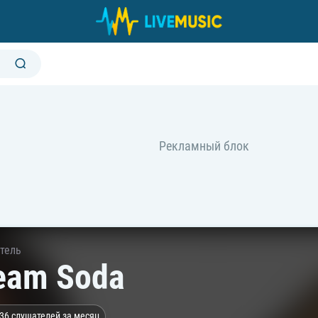
тель
eam Soda
36 слушателей за месяц