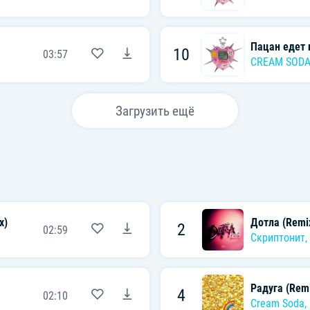
Пацан едет 
10
03:57
CREAM SOD
Загрузить ещё
x)
Дотла (Remi
2
02:59
Скриптонит
,
Радуга (Rem
4
02:10
Cream Soda
,