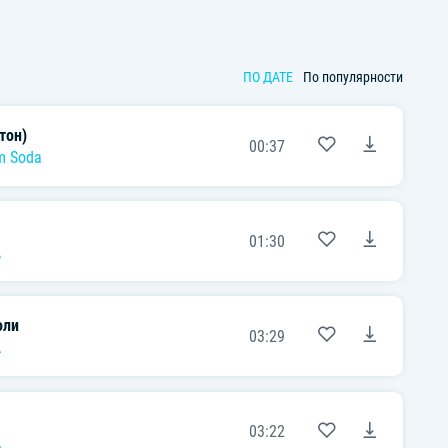
ПО ДАТЕ
По популярности
тон)
00:37
m Soda
01:30
A
оли
03:29
A
03:22
A