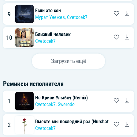
Если это сон
9
Мурат Унежев
,
Cvetocek7
Близкий человек
10
Cvetocek7
Загрузить ещё
Ремиксы исполнителя
Не Криви Улыбку (Remix)
1
Cvetocek7
,
Swerodo
Вместе мы последний раз (Nurshat Asymov Remi
2
Cvetocek7