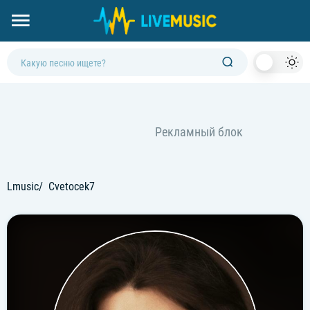
Dark
Mod
Lmusic
Cvetocek7