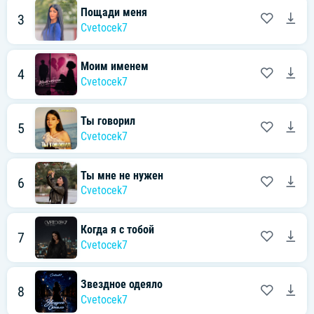
Пощади меня
3
Cvetocek7
Моим именем
4
Cvetocek7
Ты говорил
5
Cvetocek7
Ты мне не нужен
6
Cvetocek7
Когда я с тобой
7
Cvetocek7
Звездное одеяло
8
Cvetocek7