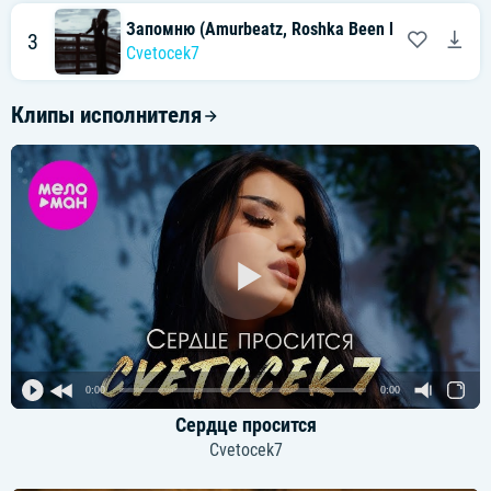
Запомню (Amurbeatz, Roshka Been Remix)
3
Cvetocek7
Клипы исполнителя
0:00
0:00
Сердце просится
Cvetocek7