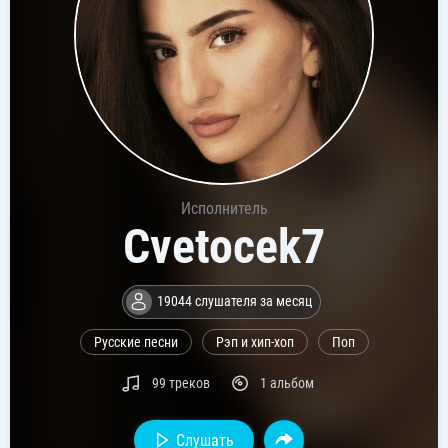
Исполнитель
Cvetocek7
19044 слушателя за месяц
Русские песни
Рэп и хип-хоп
Поп
99 треков
1 альбом
Слушать