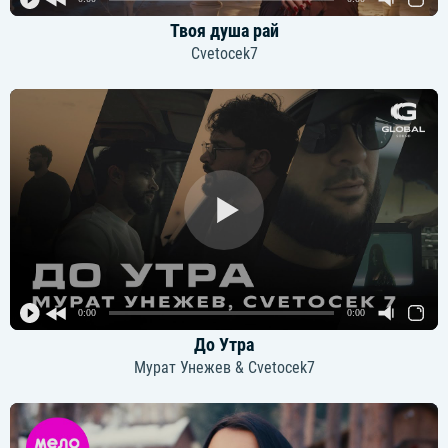
Твоя душа рай
Cvetocek7
0:00
0:00
До Утра
Мурат Унежев & Cvetocek7