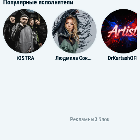
Популярные исполнители
iOSTRA
Людмила Соколова
DrKartashOFF