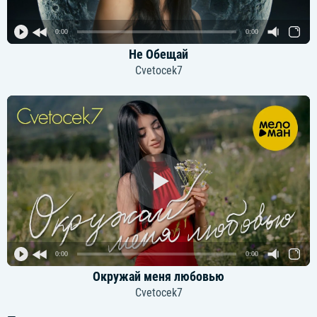
0:00
0:00
Не Обещай
Cvetocek7
0:00
0:00
Окружай меня любовью
Cvetocek7