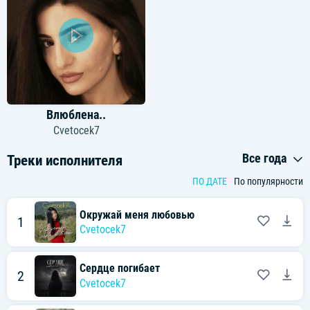
Влюблена..
Cvetocek7
Все года
Треки исполнителя
ПО ДАТЕ
По популярности
Окружай меня любовью
1
Cvetocek7
Сердце погибает
2
Cvetocek7