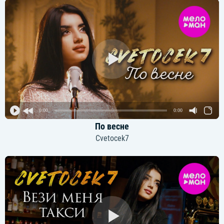
0:00
0:00
По весне
Cvetocek7