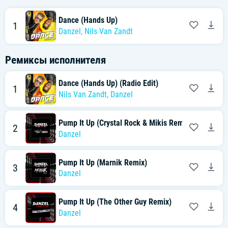
Dance (Hands Up)
1
Danzel
,
Nils Van Zandt
Ремиксы исполнителя
Dance (Hands Up) (Radio Edit)
1
Nils Van Zandt
,
Danzel
Pump It Up (Crystal Rock & Mikis Remix)
2
Danzel
Pump It Up (Marnik Remix)
3
Danzel
Pump It Up (The Other Guy Remix)
4
Danzel