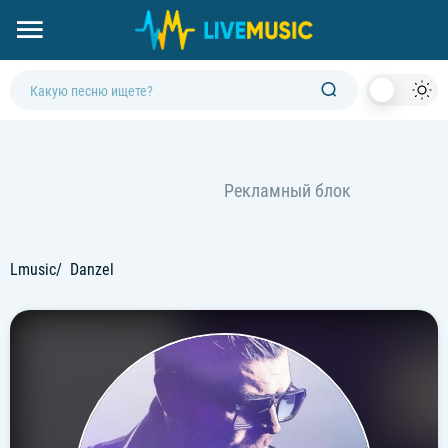
Dark
Mod
Lmusic
Danzel