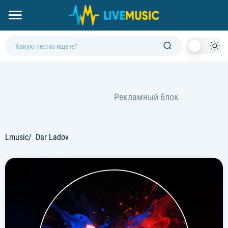
Dark
Mod
Lmusic
Dar Ladov