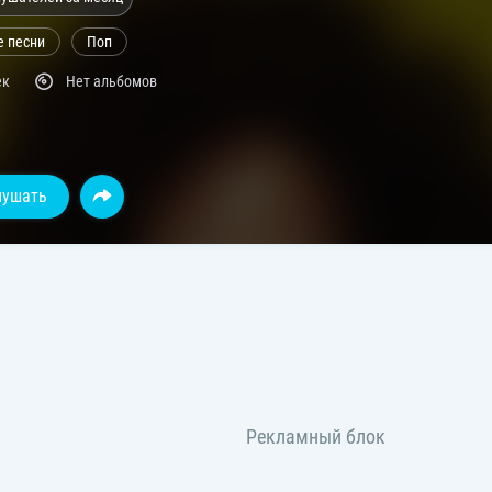
е песни
Поп
ек
Нет альбомов
лушать