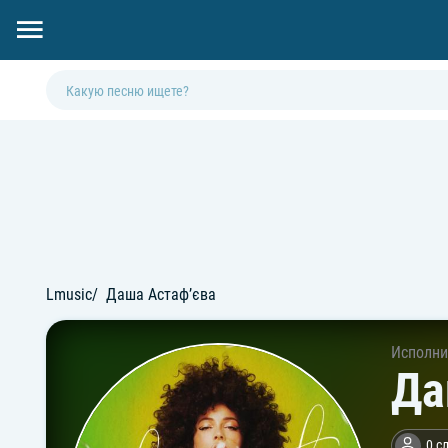
Lmusic
Даша Астафʼєва
Исполни
Да
0 с