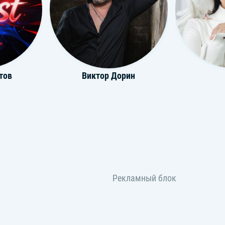
тов
Виктор Дорин
DJ.Master.K