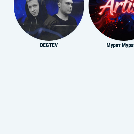
DEGTEV
Мурат Мура
Daniila
Слайми