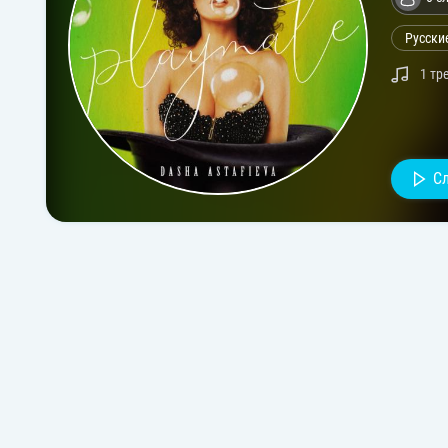
Русски
1 тр
С