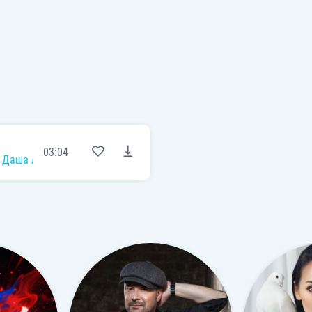
03:04
,
Даша Астафʼєва
,
Лєра Мандзюк