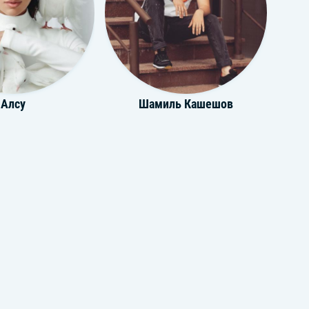
Алсу
Шамиль Кашешов
Seville
ZIEGER