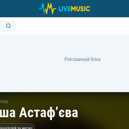
тель
ша Астафʼєва
лушателей за месяц