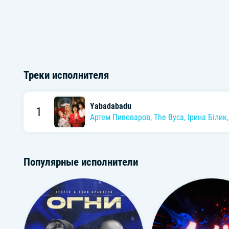
Треки исполнителя
Yabadabadu
1
Артем Пивоваров
,
The Вуса
,
Ірина Білик
Популярные исполнители