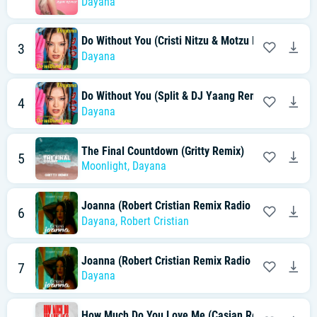
Dayana
Do Without You (Cristi Nitzu & Motzu Remix)
3
Dayana
Do Without You (Split & DJ Yaang Remix)
4
Dayana
The Final Countdown (Gritty Remix)
5
Moonlight
,
Dayana
Joanna (Robert Cristian Remix Radio Edit)
6
Dayana
,
Robert Cristian
Joanna (Robert Cristian Remix Radio Edit)
7
Dayana
How Much Do You Love Me (Casian Remix Radio Edi