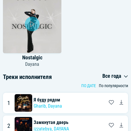
Nostalgic
Dayana
Все года
Треки исполнителя
ПО ДАТЕ
По популярности
Я буду рядом
1
Gharib
,
Dayana
Замкнутая дверь
2
izzatebya
,
DAYANA