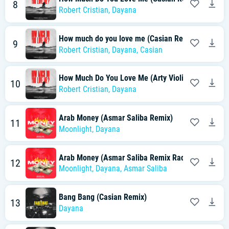
8
Robert Cristian
,
Dayana
How much do you love me (Casian Remix Radio Edi
9
Robert Cristian
,
Dayana
,
Casian
How Much Do You Love Me (Arty Violin Remix Radio
10
Robert Cristian
,
Dayana
Arab Money (Asmar Saliba Remix)
11
Moonlight
,
Dayana
Arab Money (Asmar Saliba Remix Radio Edit)
12
Moonlight
,
Dayana
,
Asmar Saliba
Bang Bang (Casian Remix)
13
Dayana