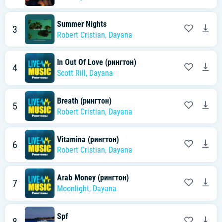
Summer Nights
3
Robert Cristian
,
Dayana
In Out Of Love (рингтон)
4
Scott Rill
,
Dayana
Breath (рингтон)
5
Robert Cristian
,
Dayana
Vitamina (рингтон)
6
Robert Cristian
,
Dayana
Arab Money (рингтон)
7
Moonlight
,
Dayana
Spf
8