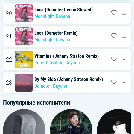
Loca (Demeter Remix Slowed)
20
Moonlight
,
Dayana
Loca (Demeter Remix)
21
Moonlight
,
Dayana
Vitamina (Johnny Straton Remix)
22
Robert Cristian
,
Dayana
By My Side (Johnny Straton Remix)
23
Demeter
,
Dayana
Популярные исполнители