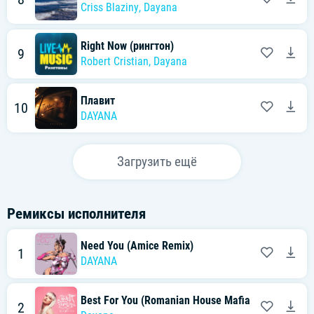
Criss Blaziny
,
Dayana
Right Now (рингтон)
9
Robert Cristian
,
Dayana
Плавит
10
DAYANA
Загрузить ещё
Ремиксы исполнителя
Need You (Amice Remix)
1
DAYANA
Best For You (Romanian House Mafia Remix)
2