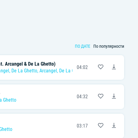
ПО ДАТЕ
По популярности
t. Arcangel & De La Ghetto)
04:02
ángel
,
De La Ghetto
,
Arcangel
,
De La Ghetto
e
04:32
a Ghetto
03:17
Ghetto