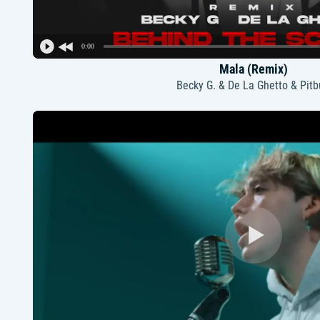
0:00
Mala (Remix)
Becky G. & De La Ghetto & Pitb