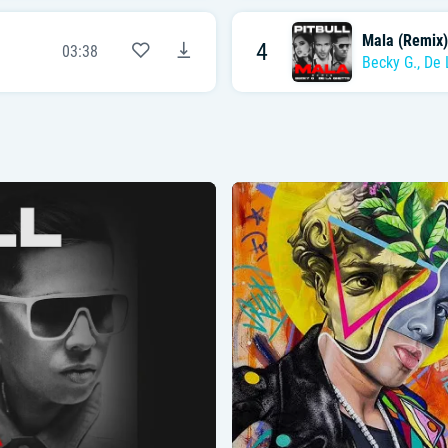
Mala (Remix)
4
03:38
Becky G.
,
De 