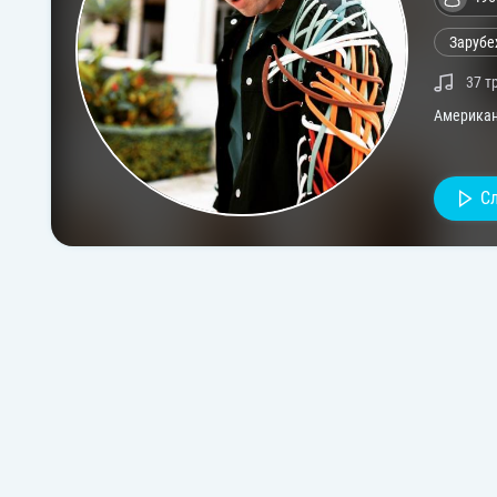
Зарубе
37 т
Американс
С