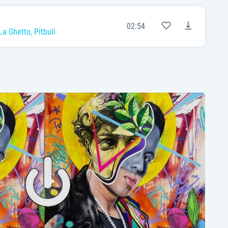
02:54
La Ghetto
,
Pitbull