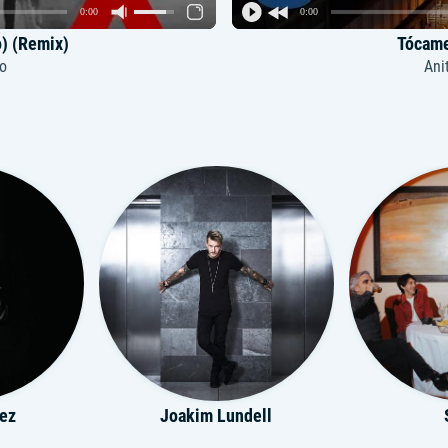
0:00
0:00
o) (Remix)
Tócame
to
Ani
lez
Joakim Lundell