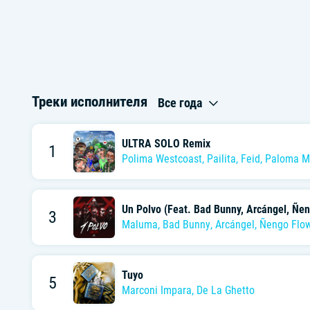
Треки исполнителя
Все года
ULTRA SOLO Remix
1
Polima Westcoast
,
Pailita
,
Feid
,
Paloma M
Un Polvo (Feat. Bad Bunny, Arcángel, Ñen
3
Maluma
,
Bad Bunny
,
Arcángel
,
Ñengo Flo
Tuyo
5
Marconi Impara
,
De La Ghetto