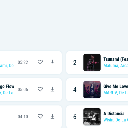
Tsunami (Fea
2
05:22
ami
,
De La Ghetto
Maluma
,
Arc
go Flow & De La Ghetto)
Give Me Lov
4
05:06
w
,
De La Ghetto
MARUV
,
De L
A Distancia
6
04:10
Wisin
,
De La 