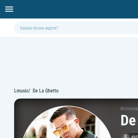
Lmusic
De La Ghetto
Исполни
De
495