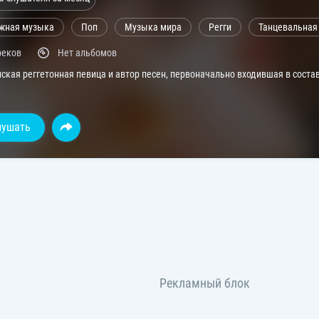
жная музыка
Поп
Музыка мира
Регги
Танцевальная
реков
Нет альбомов
кая реггетонная певица и автор песен, первоначально входившая в состав д
лушать