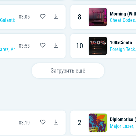
Morning (Wit
8
03:05
Galantis
Cheat Codes
100xCiento
10
03:53
arez
,
Arcangel
,
De La Ghetto
,
Randy
Foreign Teck
Загрузить ещё
Diplomatico 
2
03:19
Major Lazer
,