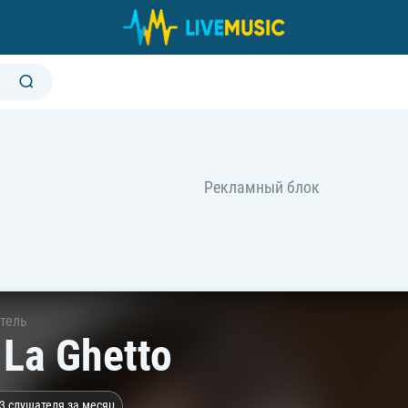
тель
 La Ghetto
3 слушателя за месяц