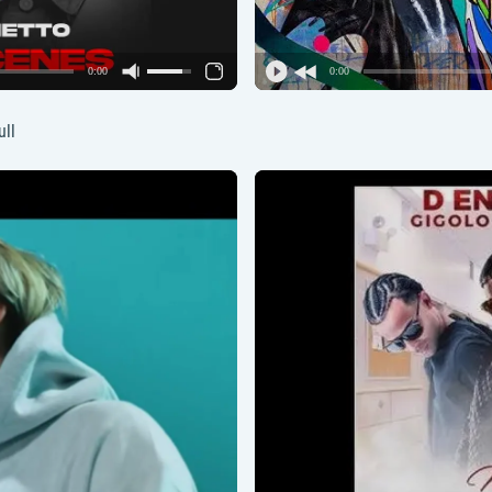
0:00
0:00
ull