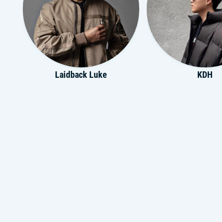
Laidback Luke
KDH
ERCODES
Sean McAlis