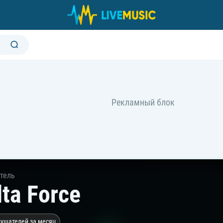
тель
lta Force
лушателей за месяц