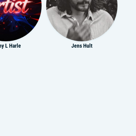
y L Harle
Jens Hult
toculture
Emma Lx