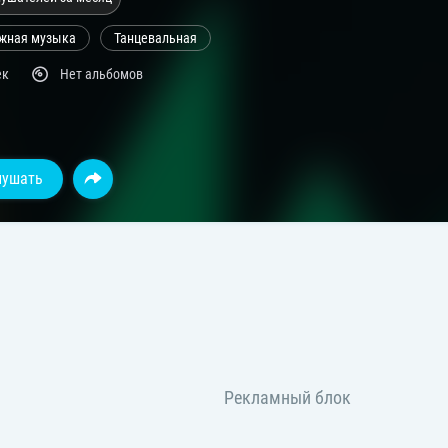
жная музыка
Танцевальная
ек
Нет альбомов
лушать