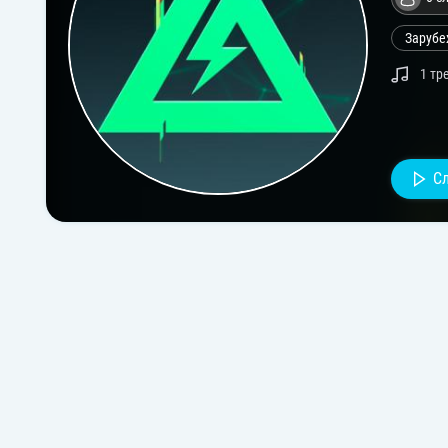
Зарубе
1 тр
С