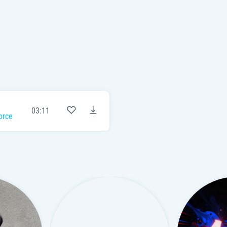
03:11
orce