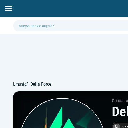
Lmusic
Delta Force
Исполни
De
0 с