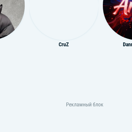
CruZ
Dann
ter
Tuna
Pro