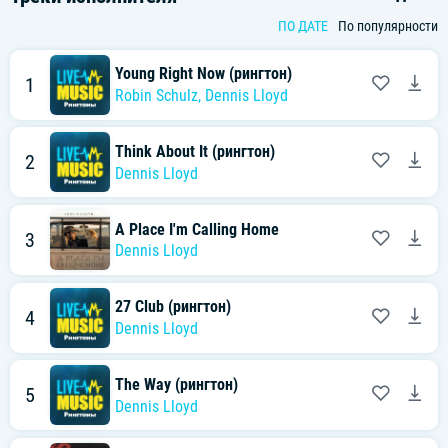
ПО ДАТЕ
По популярности
Young Right Now (рингтон)
1
Robin Schulz
,
Dennis Lloyd
Think About It (рингтон)
2
Dennis Lloyd
A Place I'm Calling Home
3
Dennis Lloyd
27 Club (рингтон)
4
Dennis Lloyd
The Way (рингтон)
5
Dennis Lloyd