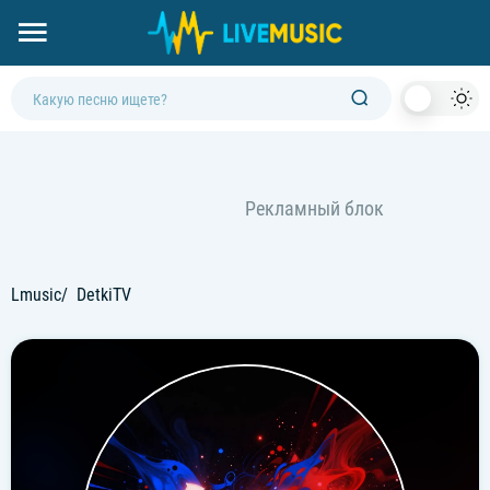
Dark
Mod
Lmusic
DetkiTV