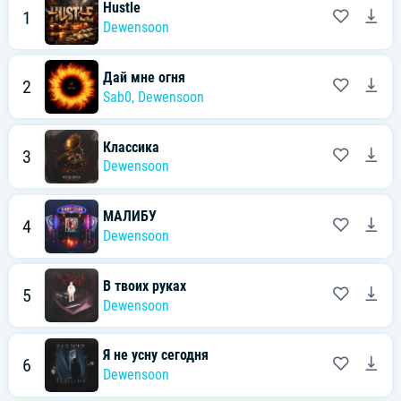
Hustle
1
Dewensoon
Дай мне огня
2
Sab0
,
Dewensoon
Классика
3
Dewensoon
МАЛИБУ
4
Dewensoon
В твоих руках
5
Dewensoon
Я не усну сегодня
6
Dewensoon