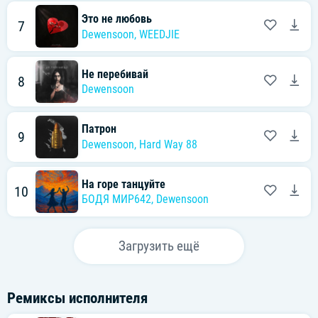
Это не любовь
7
Dewensoon
,
WEEDJIE
Не перебивай
8
Dewensoon
Патрон
9
Dewensoon
,
Hard Way 88
На горе танцуйте
10
БОДЯ МИР642
,
Dewensoon
Загрузить ещё
Ремиксы исполнителя