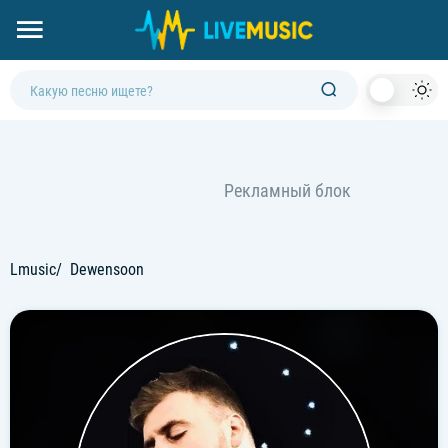
Dark
Mod
Lmusic
Dewensoon