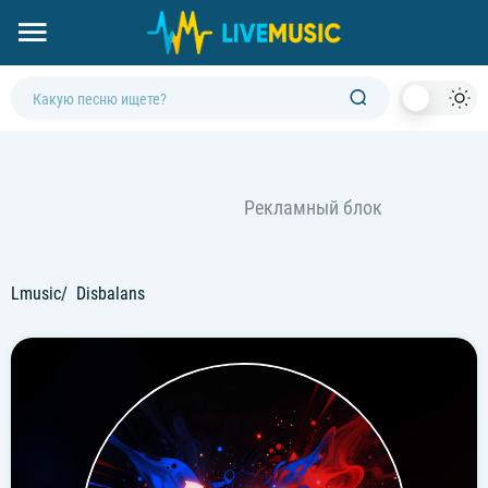
Dark
Mod
Lmusic
Disbalans