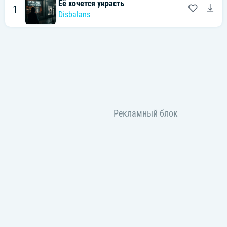
Её хочется украсть
1
Disbalans