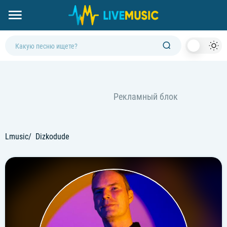
Dark
Mod
Lmusic
Dizkodude