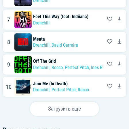
Drenchill
Feel This Way (feat. Indiiana)
7
Drenchill
Menta
8
Drenchill
,
David Carreira
Off The Grid
9
Drenchill
,
Rocco
,
Perfect Pitch
,
Ines Rae
Join Me (In Death)
10
Drenchill
,
Perfect Pitch
,
Rocco
Загрузить ещё