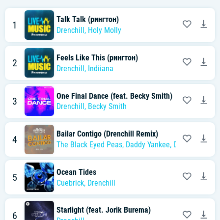
Talk Talk (рингтон)
1
Drenchill
,
Holy Molly
Feels Like This (рингтон)
2
Drenchill
,
Indiiana
One Final Dance (feat. Becky Smith)
3
Drenchill
,
Becky Smith
Bailar Contigo (Drenchill Remix)
4
The Black Eyed Peas
,
Daddy Yankee
,
Drenchill
Ocean Tides
5
Cuebrick
,
Drenchill
Starlight (feat. Jorik Burema)
6