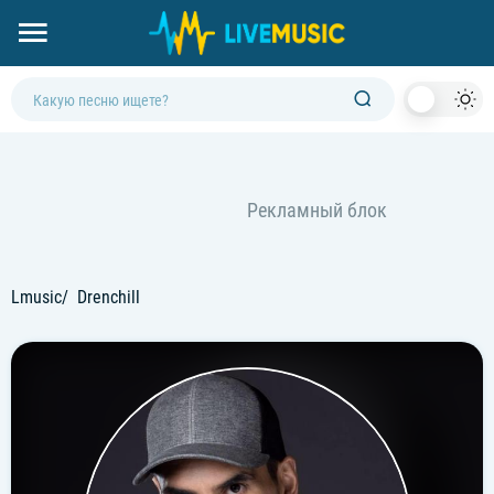
Dark
Mod
Lmusic
Drenchill