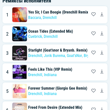
Ремиксы исполнителя
Yes Sir, I Can Boogie (Drenchill Remix)
1
Baccara
,
Drenchill
Ocean Tides (Extended Mix)
2
Cuebrick
,
Drenchill
Starlight (Goat’snor & Bryanb. Remix)
3
Drenchill
,
Jorik Burema
,
Goat’sNor
,
BryanB.
Feels Like This (VIP Remix)
4
Drenchill
,
Indiiana
Forever Summer (Giorgio Gee Remix)
5
Drenchill
,
Indiiana
Freed From Desire (Extended Mix)