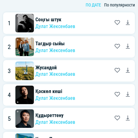
ПО ДАТЕ
По популярности
Соңғы штук
1
Дулат Жексенбаев
Тағдыр сыйы
2
Дулат Жексенбаев
Жусандой
3
Дулат Жексенбаев
Қоскөл кеші
4
Дулат Жексенбаев
Құдыреттену
5
Дулат Жексенбаев