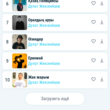
Қазақ Полициясы
6
Дулат Жексенбаев
Оралдың аруы
7
Дулат Жексенбаев
Өзендер
8
Дулат Жексенбаев
Еркемай
9
Дулат Жексенбаев
Жан жарым
10
Дулат Жексенбаев
Загрузить ещё