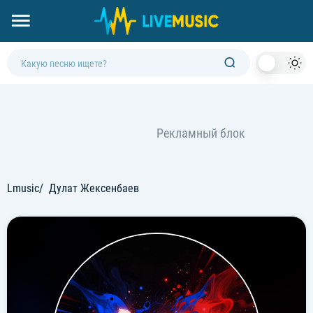
Dark
Mod
Lmusic
Дулат Жексенбаев