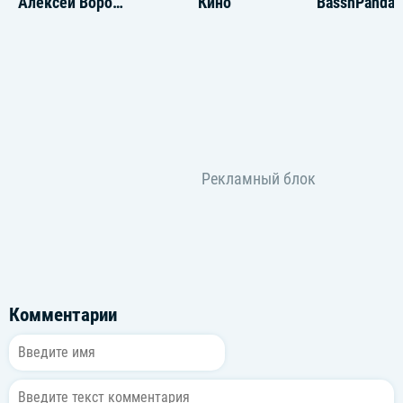
Алексей Воробьёв
Кино
BassnPanda
Комментарии