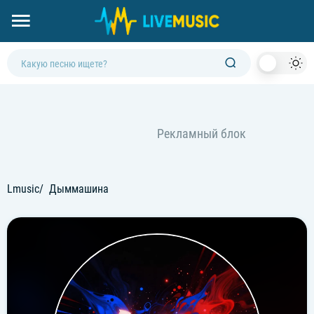
Dark
Mod
Lmusic
Дыммашина