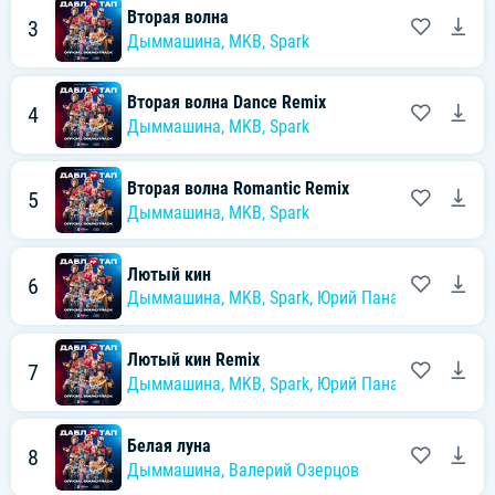
Вторая волна
3
Дыммашина
,
MKB
,
Spark
Вторая волна Dance Remix
4
Дыммашина
,
MKB
,
Spark
Вторая волна Romantic Remix
5
Дыммашина
,
MKB
,
Spark
Лютый кин
6
Дыммашина
,
MKB
,
Spark
,
Юрий Панарин
Лютый кин Remix
7
Дыммашина
,
MKB
,
Spark
,
Юрий Панарин
Белая луна
8
Дыммашина
,
Валерий Озерцов