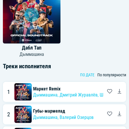
Дабл Тап
Дыммашина
Треки исполнителя
ПО ДАТЕ
По популярности
Маркет Remix
1
Дыммашина
,
Дмитрий Журавлёв
,
ШАСТУН
Губы-мармелад
2
Дыммашина
,
Валерий Озерцов