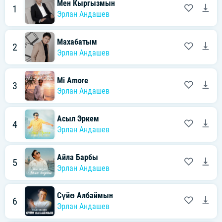
Мен Кыргызмын
1
Эрлан Андашев
Махабатым
2
Эрлан Андашев
Mi Amore
3
Эрлан Андашев
Асыл Эркем
4
Эрлан Андашев
Айла Барбы
5
Эрлан Андашев
Сүйө Албаймын
6
Эрлан Андашев