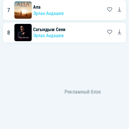
Апа
7
Эрлан Андашев
Сагындым Сени
8
Эрлан Андашев