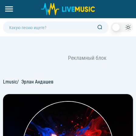
Dark
Mod
Lmusic
Эрлан Андашев