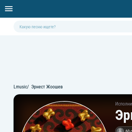
Lmusic
Эрнест Жоошев
Исполни
Эр
60 