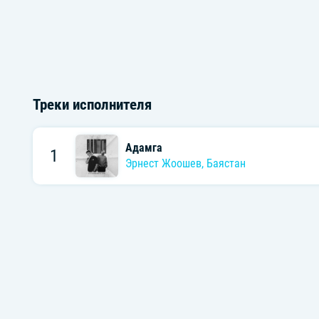
Треки исполнителя
Адамга
1
Эрнест Жоошев
,
Баястан