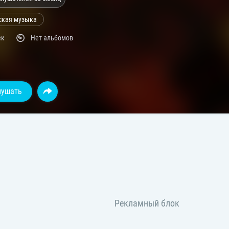
ская музыка
ек
Нет альбомов
лушать