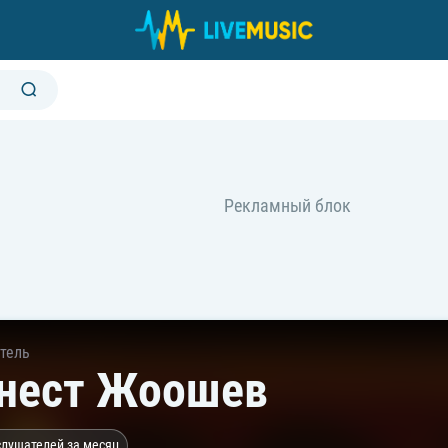
тель
нест Жоошев
слушателей за месяц