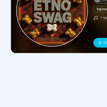
Киргиз
1 тр
С