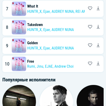
What It
7
HUNTR_X
,
Ejae
,
AUDREY NUNA
,
REI AMI
Takedown
8
HUNTR_X
,
Ejae
,
AUDREY NUNA
Golden
9
HUNTR_X
,
Ejae
,
AUDREY NUNA
Free
10
Rumi
,
Jinu
,
EJAE
,
Andrew Choi
Популярные исполнители