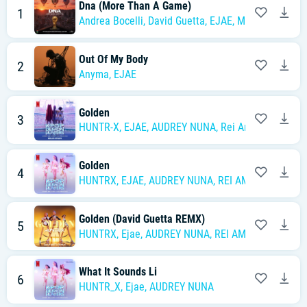
Dna (More Than A Game)
1
Andrea Bocelli
,
David Guetta
,
EJAE
,
Megan Thee Sta
Out Of My Body
2
Anyma
,
EJAE
Golden
3
HUNTR-X
,
EJAE
,
AUDREY NUNA
,
Rei Ami
,
KPop Demo
Golden
4
HUNTRX
,
EJAE
,
AUDREY NUNA
,
REI AMI
,
KPop Demo
Golden (David Guetta REMX)
5
HUNTRX
,
Ejae
,
AUDREY NUNA
,
REI AMI
,
KPop Demon
What It Sounds Li
6
HUNTR_X
,
Ejae
,
AUDREY NUNA