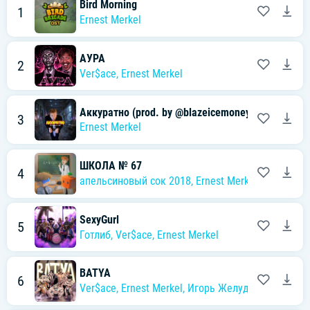
Bird Morning
1
Ernest Merkel
АУРА
2
Ver$ace
,
Ernest Merkel
Аккуратно (prod. by @blazeicemoney)
3
Ernest Merkel
ШКОЛА № 67
4
апельсиновый сок 2018
,
Ernest Merkel
,
BASHM4K
SexyGurl
5
Готлиб
,
Ver$ace
,
Ernest Merkel
BATYA
6
Ver$ace
,
Ernest Merkel
,
Игорь Желудок
,
Ksenon
,
B