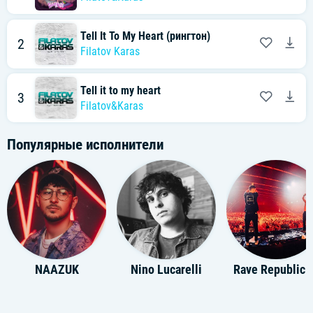
Tell It To My Heart (рингтон)
2
Filatov Karas
Tell it to my heart
3
Filatov&Karas
Популярные исполнители
NAAZUK
Nino Lucarelli
Rave Republic fae