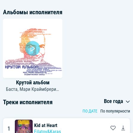
Альбомы исполнителя
Крутой альбом
Баста
,
Мари Краймбрери
,
Filatov&karas
,
Navai
,
Люся Чеботина
,
Все года
Треки исполнителя
ПО ДАТЕ
По популярности
Kid at Heart
1
Filatov&Karas