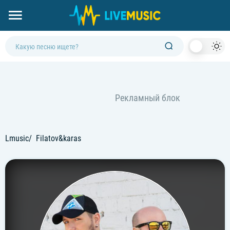
Dark
Mod
Lmusic
Filatov&karas