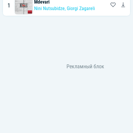
Mdevari
1
Nini Nutsubidze
,
Giorgi Zagareli