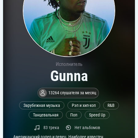
Исполнитель
Gunna
13264 слушателя за месяц
Зарубежная музыка
Рэп и хип-хоп
R&B
Танцевальная
Поп
Speed Up
83 трека
Нет альбомов
Американский рэпер и певец. Наиболее известен