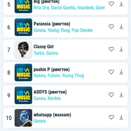
Big (рингтон)
5
Rita Ora
,
David Guetta
,
Imanbek
,
Gunna
Paranoia (рингтон)
6
Gunna
,
Young Thug
,
Pop Smoke
Classy Girl
7
Turbo
,
Gunna
pushin P (рингтон)
8
Gunna
,
Future
,
Young Thug
ADDYS (рингтон)
9
Gunna
,
Nechie
whatsapp (wassam)
10
Gunna