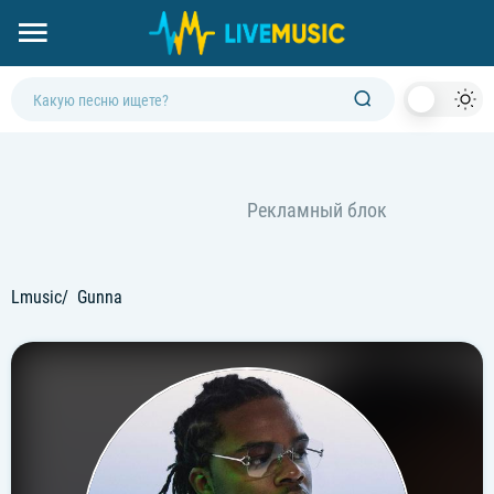
Dark
Mod
Lmusic
Gunna