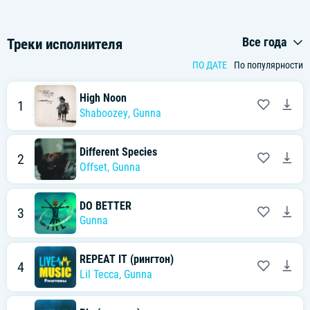
Все года
Треки исполнителя
ПО ДАТЕ
По популярности
High Noon
1
Shaboozey
,
Gunna
Different Species
2
Offset
,
Gunna
DO BETTER
3
Gunna
REPEAT IT (рингтон)
4
Lil Tecca
,
Gunna