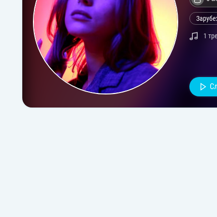
Зарубе
1 тр
С