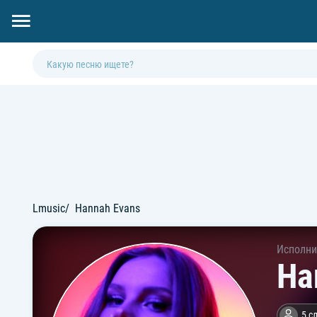
Lmusic
Hannah Evans
Исполни
Ha
5 с