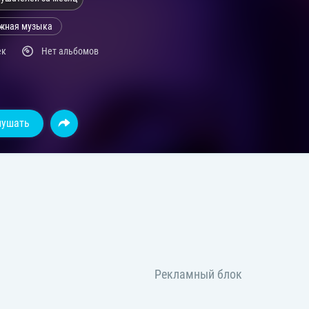
жная музыка
ек
Нет альбомов
лушать