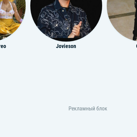
reo
Jovieson
d
SOUNDR