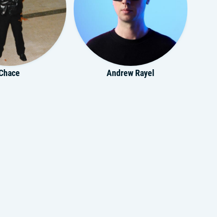
Chace
Andrew Rayel
Elohim
John Linhart