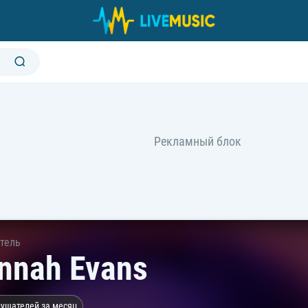
тель
nnah Evans
лушателей за месяц