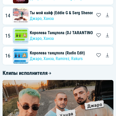
Ты мой кайф (Eddie G & Serg Shenon Radio Remix
14
Джаро
,
Ханза
Королева Танцпола (DJ TARANTINO & DJ DYXANI
15
Джаро
,
Ханза
Королева танцпола (Radio Edit)
16
Джаро
,
Ханза
,
Ramirez
,
Rakurs
Клипы исполнителя