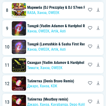
Маримба (DJ Prezzplay & DJ S7ven Radio Edit)
8
RASA
,
Ханза
,
OWEEK
Танцуй (Vadim Adamov & Hardphol Remix)
9
Ханза
,
OWEEK
,
Artik
,
Asti
Танцуй (Lavrushkin & Sasha First Remix)
10
Ханза
,
OWEEK
,
Artik
,
Asti
Скандал (Vadim Adamov & Hardphol Radio Edit)
11
Тимати
,
Ханза
,
OWEEK
Таблетка (Denis Bravo Remix)
12
Джаро
,
Ханза
,
KDK
Таблетка (Meatboy remix)
13
Джаро
,
Ханза
,
Kavabanga
,
Depo Kolibri