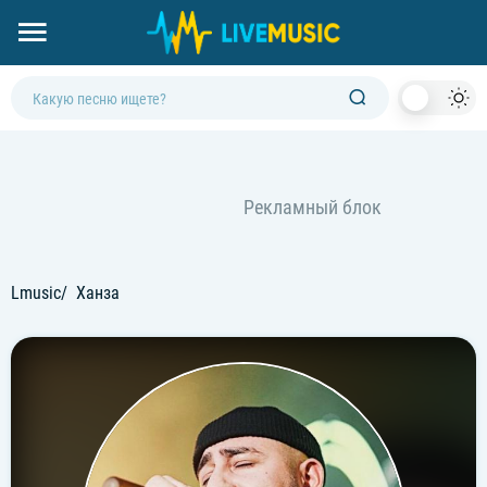
Dark
Mod
Lmusic
Ханза