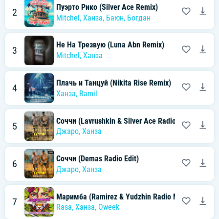
Пуэрто Рико (Silver Ace Remix)
2
Mitchel
,
Ханза
,
Баюн
,
Богдан
Не На Трезвую (Luna Abn Remix)
3
Mitchel
,
Ханза
Плачь и Танцуй (Nikita Rise Remix)
4
Ханза
,
Ramil
Соччи (Lavrushkin & Silver Ace Radio Mix)
5
Джаро
,
Ханза
Соччи (Demas Radio Edit)
6
Джаро
,
Ханза
Маримба (Ramirez & Yudzhin Radio Moomba Edit)
7
Rasa
,
Ханза
,
Oweek