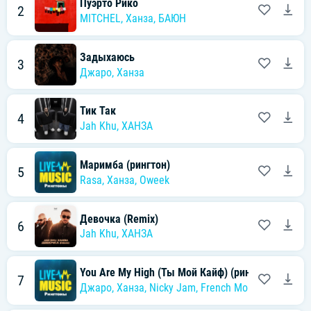
Пуэрто Рико
2
MITCHEL
,
Ханза
,
БАЮН
Задыхаюсь
3
Джаро
,
Ханза
Тик Так
4
Jah Khu
,
ХАНЗА
Маримба (рингтон)
5
Rasa
,
Ханза
,
Oweek
Девочка (Remix)
6
Jah Khu
,
ХАНЗА
You Are My High (Ты Мой Кайф) (рингтон)
7
Джаро
,
Ханза
,
Nicky Jam
,
French Montana