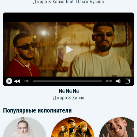
Джаро & Ханза feat. Ольга Бузова
0:00
0:00
Na Na Na
Джаро & Ханза
Популярные исполнители