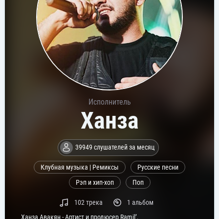
Исполнитель
Ханза
39949 слушателей за месяц
Клубная музыка | Ремиксы
Русские песни
Рэп и хип-хоп
Поп
102 трека
1 альбом
Ханза Авакян - Артист и продюсер Ramil’,