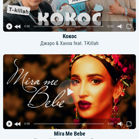
0:00
0:00
Кокос
Джаро & Ханза feat. T-Killah
0:00
0:00
Mira Me Bebe