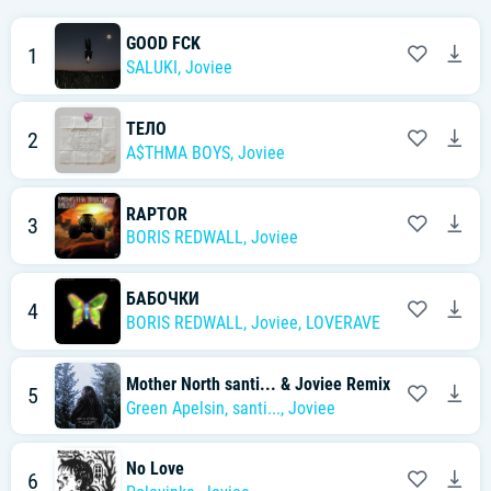
GOOD FCK
1
SALUKI
,
Joviee
ТЕЛО
2
A$THMA BOYS
,
Joviee
RAPTOR
3
BORIS REDWALL
,
Joviee
БАБОЧКИ
4
BORIS REDWALL
,
Joviee
,
LOVERAVE
Mother North santi... & Joviee Remix
5
Green Apelsin
,
santi...
,
Joviee
No Love
6