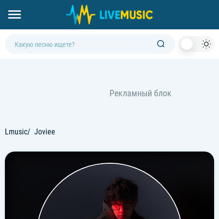
Dark
Mod
Lmusic
Joviee