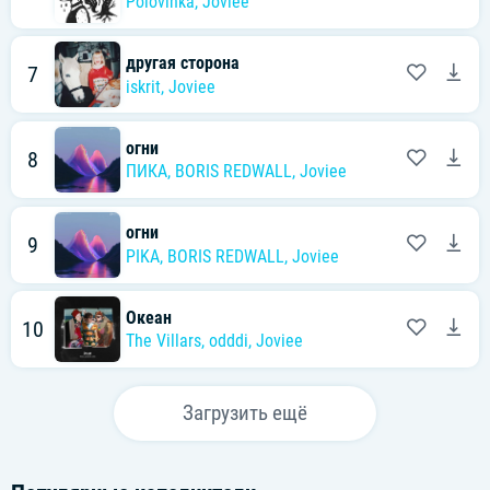
Polovinka
,
Joviee
другая сторона
7
iskrit
,
Joviee
огни
8
ПИКА
,
BORIS REDWALL
,
Joviee
огни
9
PIKA
,
BORIS REDWALL
,
Joviee
Океан
10
The Villars
,
odddi
,
Joviee
Загрузить ещё