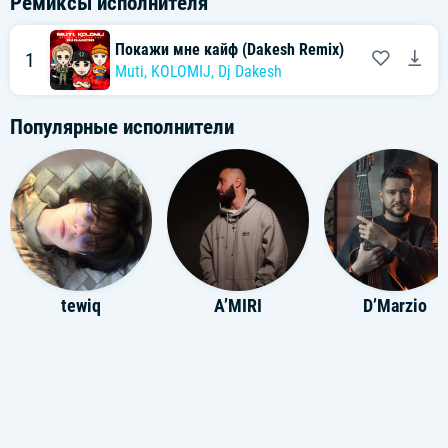
Ремиксы исполнителя
Покажи мне кайф (Dakesh Remix)
1
Muti
,
KOLOMIJ
,
Dj Dakesh
Популярные исполнители
tewiq
A’MIRI
D’Marzio