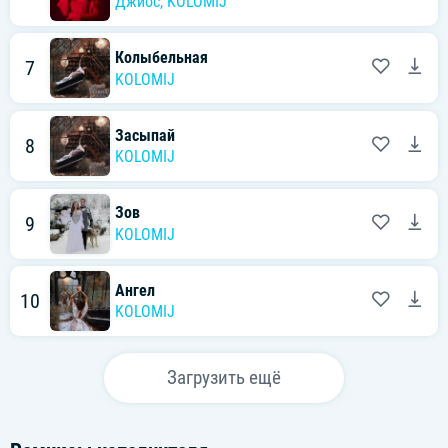
Джиос
,
KOLOMIJ
Колыбельная
7
KOLOMIJ
Засыпай
8
KOLOMIJ
Зов
9
KOLOMIJ
Ангел
10
KOLOMIJ
Загрузить ещё