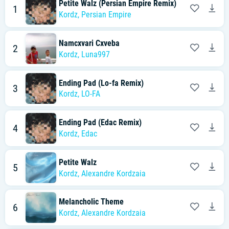
Petite Walz (Persian Empire Remix)
1
Kordz
,
Persian Empire
Namcxvari Cxveba
2
Kordz
,
Luna997
Ending Pad (Lo-fa Remix)
3
Kordz
,
LO-FA
Ending Pad (Edac Remix)
4
Kordz
,
Edac
Petite Walz
5
Kordz
,
Alexandre Kordzaia
Melancholic Theme
6
Kordz
,
Alexandre Kordzaia