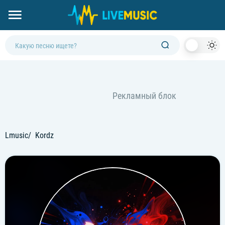
Dark
Mod
Lmusic
Kordz