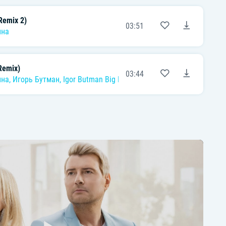
Remix 2)
03:51
ина
Remix)
03:44
ина
,
Игорь Бутман
,
Igor Butman Big Band