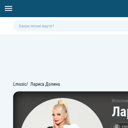
Lmusic
Лариса Долина
Исполни
Ла
132