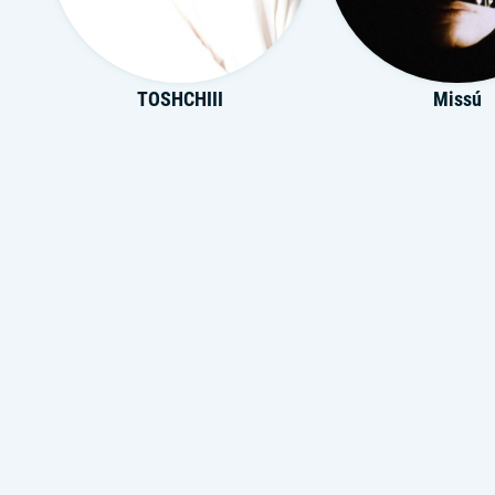
TOSHCHIII
Missú
LISOVSKY
Евгений Коно