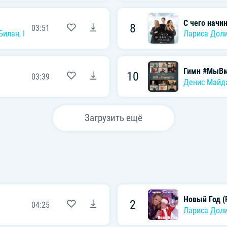
С чего начи
8
03:51
Билан
,
Юлианна Караулова
,
Хор Академии Игоря Крутого
Лариса Дол
Гимн #МыВм
10
03:39
Денис Майд
Загрузить ещё
Новый Год (
2
04:25
Лариса Дол