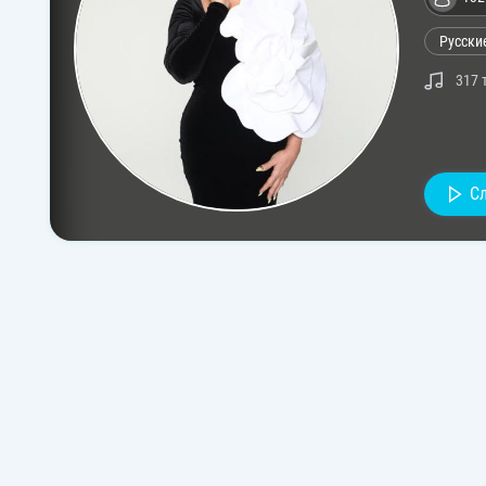
Русски
317 
С