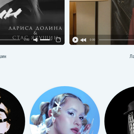
0:00
0:00
шин
Л