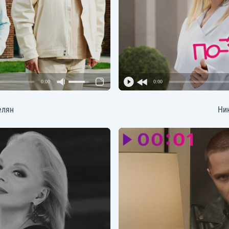
0:00
0:00
елян
Ни