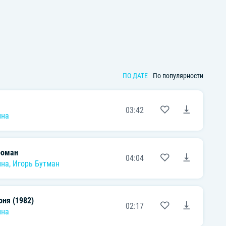
ПО ДАТЕ
По популярности
03:42
ина
роман
04:04
ина
,
Игорь Бутман
оня (1982)
02:17
ина