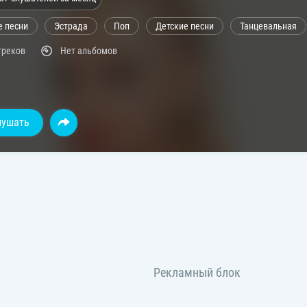
е песни
Эстрада
Поп
Детские песни
Танцевальная
треков
Нет альбомов
лушать