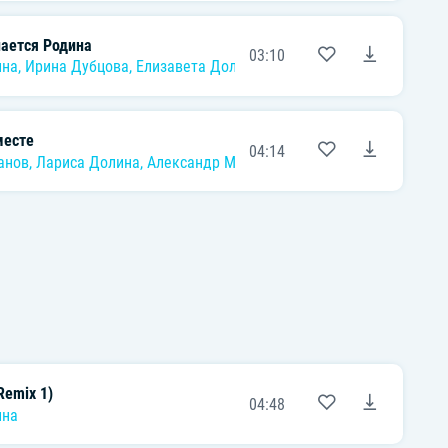
нается Родина
03:10
ина
,
Ирина Дубцова
,
Елизавета Долженкова
есте
04:14
анов
,
Лариса Долина
,
Александр Маршал
,
Любовь Успенская
,
Ник
Remix 1)
04:48
ина