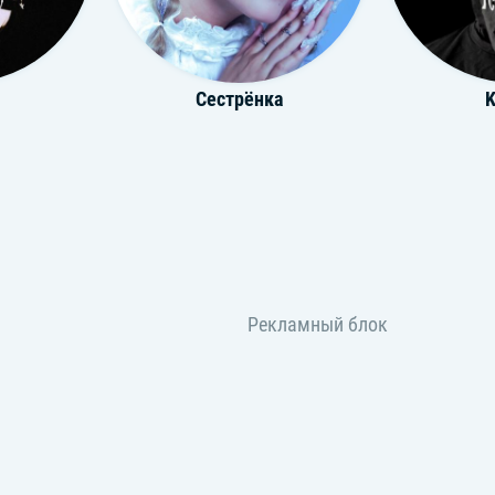
Сестрёнка
K
валов
ISA