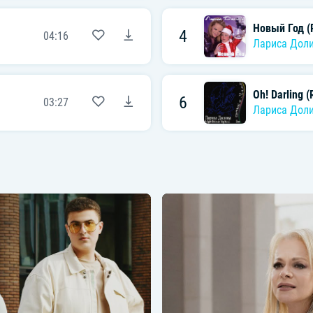
Новый Год (
4
04:16
Лариса Дол
Oh! Darling (
6
03:27
Лариса Дол