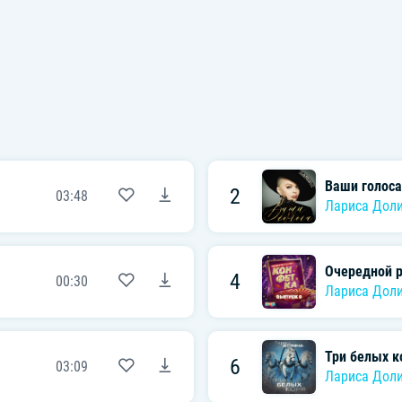
Ваши голоса
2
03:48
Лариса Дол
Очередной 
4
00:30
Лариса Дол
Три белых к
6
03:09
Лариса Дол