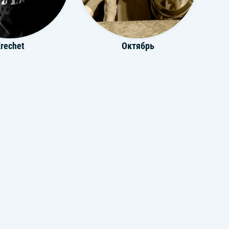
rechet
Октябрь
ShaM
Tara202