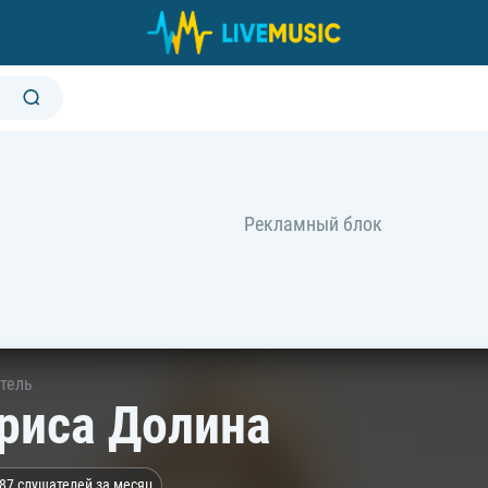
тель
риса Долина
87 слушателей за месяц