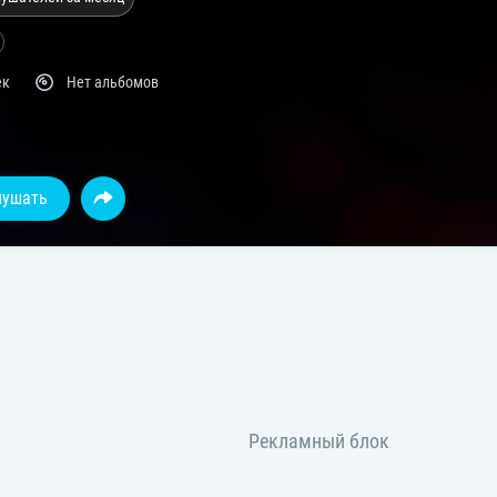
ек
Нет альбомов
лушать