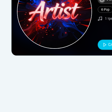
K-Pop
1 тр
С