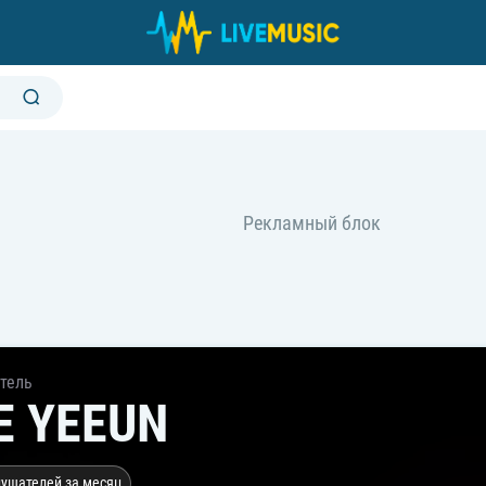
тель
E YEEUN
лушателей за месяц