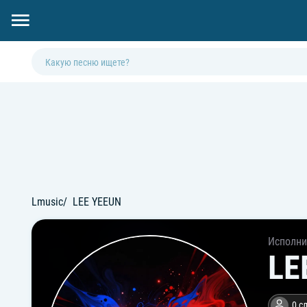
Lmusic
LEE YEEUN
Исполни
LE
0 с