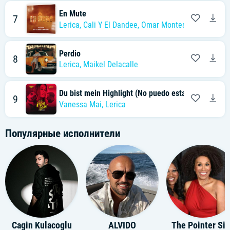
En Mute
7
Lerica
,
Cali Y El Dandee
,
Omar Montes
Perdio
8
Lerica
,
Maikel Delacalle
Du bist mein Highlight (No puedo estar sin ti)
9
Vanessa Mai
,
Lerica
Популярные исполнители
Cagin Kulacoglu
ALVIDO
The Pointer S