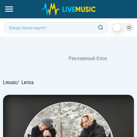
Dark
Mod
Lmusic
Lerica