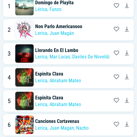
Domingo de Playita
1
Lérica
,
Funzo
Non Parlo Americanooo
2
Lerica
,
Juan Magán
Llorando En El Lambo
3
Lerica
,
Mar Lucas
,
Daviles De Novelda
Espinita Clava
4
Lerica
,
Abraham Mateo
Espinita Clava
5
Lerica
,
Abraham Mateo
Canciones Cortavenas
6
Lerica
,
Juan Magan
,
Nacho