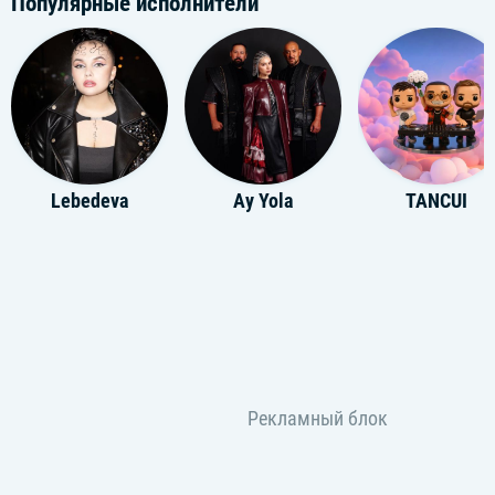
Популярные исполнители
Lebedeva
Ay Yola
TANCUI