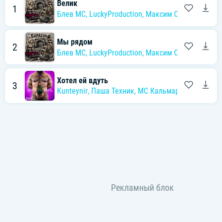
Велик
1
Блев МС
,
LuckyProduction
,
Максим Синицын
Мы рядом
2
Блев МС
,
LuckyProduction
,
Максим Синицын
Хотел ей вдуть
3
Kunteynir
,
Паша Техник
,
MC Кальмар
,
Максим Си