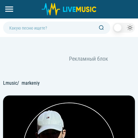
Dark
Mod
Lmusic
markeniy