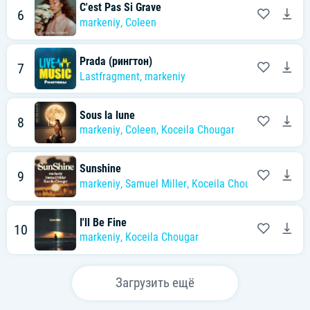
С'est Pas Si Grave
6
markeniy
,
Coleen
Prada (рингтон)
7
Lastfragment
,
markeniy
Sous la lune
8
markeniy
,
Coleen
,
Koceila Chougar
Sunshine
9
markeniy
,
Samuel Miller
,
Koceila Chougar
I'll Be Fine
10
markeniy
,
Koceila Chougar
Загрузить ещё