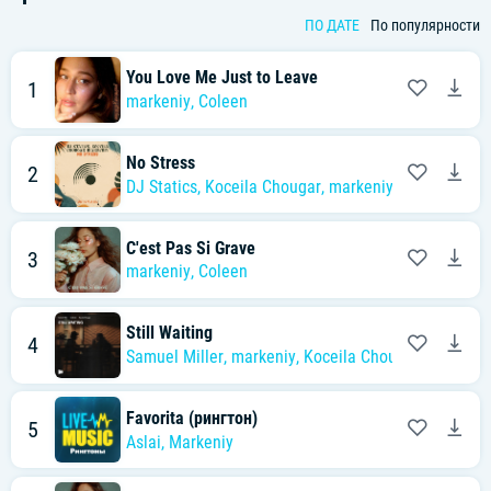
ПО ДАТЕ
По популярности
You Love Me Just to Leave
1
markeniy
,
Coleen
No Stress
2
DJ Statics
,
Koceila Chougar
,
markeniy
С'est Pas Si Grave
3
markeniy
,
Coleen
Still Waiting
4
Samuel Miller
,
markeniy
,
Koceila Chougar
Favorita (рингтон)
5
Aslai
,
Markeniy