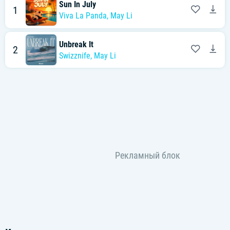
Sun In July
1
Viva La Panda
,
May Li
Unbreak It
2
Swizznife
,
May Li