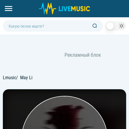
Dark
Mod
Lmusic
May Li