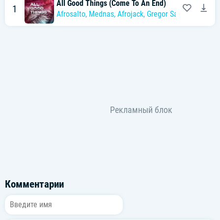
All Good Things (Come To An End)
1
Afrosalto
,
Mednas
,
Afrojack
,
Gregor Salto
Комментарии