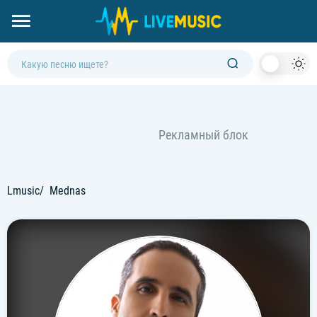
Dark
Mod
Lmusic
Mednas