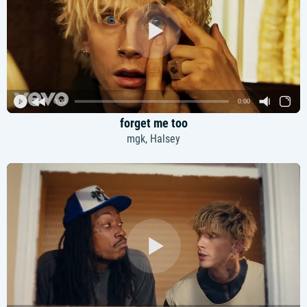
0:00
0:00
forget me too
mgk, Halsey