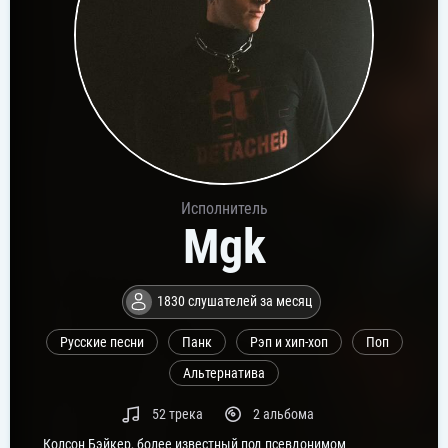
Исполнитель
Mgk
1830 слушателей за месяц
Русские песни
Панк
Рэп и хип-хоп
Поп
Альтернатива
52 трека
2 альбома
Колсон Бэйкер, более известный под псевдонимом