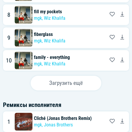
fill my pockets
8
mgk
,
Wiz Khalifa
fiberglass
9
mgk
,
Wiz Khalifa
family - everything
10
mgk
,
Wiz Khalifa
Загрузить ещё
Ремиксы исполнителя
Cliché (Jonas Brothers Remix)
1
mgk
,
Jonas Brothers