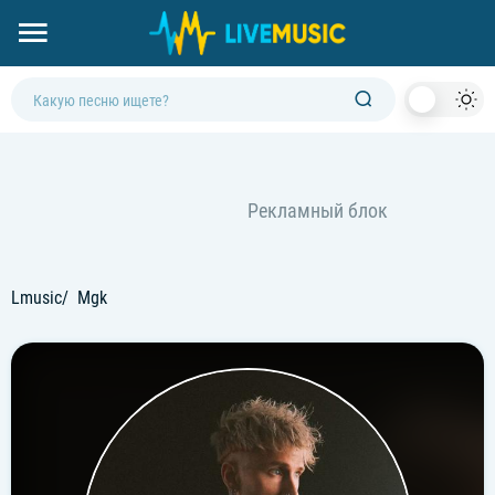
Dark
Mod
Lmusic
Mgk