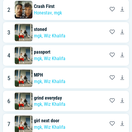
Crash First
2
Honestav
,
mgk
stoned
3
mgk
,
Wiz Khalifa
passport
4
mgk
,
Wiz Khalifa
MPH
5
mgk
,
Wiz Khalifa
grind everyday
6
mgk
,
Wiz Khalifa
girl next door
7
mgk
,
Wiz Khalifa