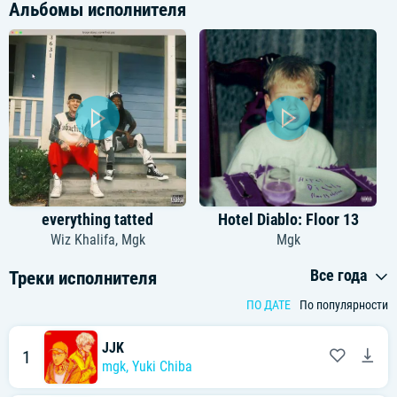
Альбомы исполнителя
everything tatted
Hotel Diablo: Floor 13
Wiz Khalifa
,
Mgk
Mgk
Все года
Треки исполнителя
ПО ДАТЕ
По популярности
JJK
1
mgk
,
Yuki Chiba