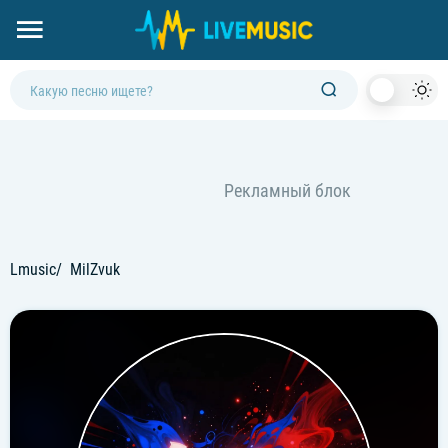
Dark
Mod
Lmusic
MilZvuk