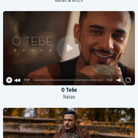
Natan & АЛСУ
0:00
0:00
О Тебе
Natan