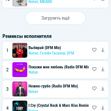
Natan
,
MBAND
Загрузить ещё
Ремиксы исполнителя
Выбирай (DFM Mix)
1
Natan
,
Гусейн Гасанов
,
DFM
Покажи мне любовь (Radio DFM Mix)
2
Natan
Нежно-грубо (Radio DFM Mix)
3
Natan
I Cry (Crystal Rock & Marc Kiss Remix)
4
Natan