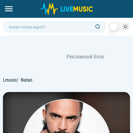
Dark
Mod
Lmusic
Natan