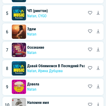
ЧП (рингтон)
5
Natan
,
CYGO
Эдем
6
Natan
Осознание
7
Natan
Давай Обнимемся В Последний Раз (рингтон)
8
Natan
,
Ирина Дубцова
Довела
9
Natan
Напомни имя
10