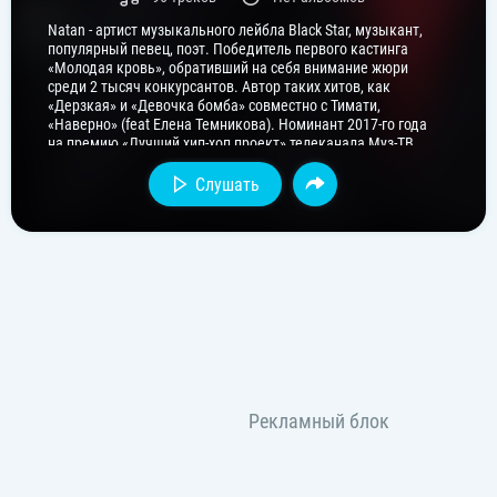
Natan - артист музыкального лейбла Black Star, музыкант,
популярный певец, поэт. Победитель первого кастинга
«Молодая кровь», обративший на себя внимание жюри
среди 2 тысяч конкурсантов. Автор таких хитов, как
«Дерзкая» и «Девочка бомба» совместно с Тимати,
«Наверно» (feat Елена Темникова). Номинант 2017-го года
на премию «Лучший хип-хоп проект» телеканала Муз-ТВ.
Слушать