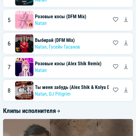
Розовые косы (DFM Mix)
5
Natan
Выбирай (DFM Mix)
6
Natan
,
Гусейн Гасанов
Розовые косы (Alex Shik Remix)
7
Natan
Ты меня забудь (Alex Shik & Kolya Dark Radio Edi
8
Natan
,
DJ Piligrim
Клипы исполнителя