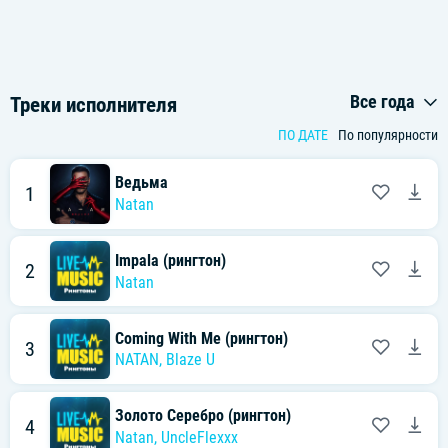
Все года
Треки исполнителя
ПО ДАТЕ
По популярности
Ведьма
1
Natan
Impala (рингтон)
2
Natan
Coming With Me (рингтон)
3
NATAN
,
Blaze U
Золото Серебро (рингтон)
4
Natan
,
UncleFlexxx