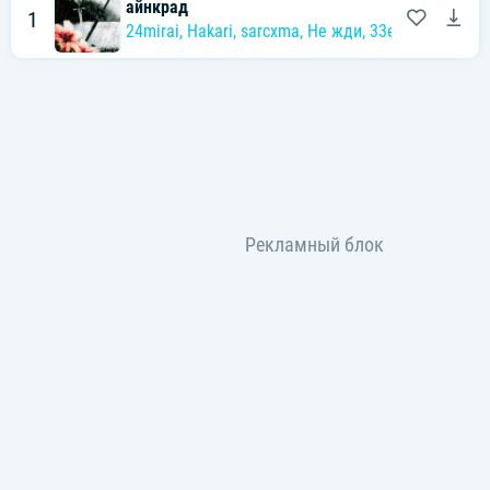
айнкрад
1
24mirai
,
Hakari
,
sarcxma
,
Не жди
,
33elain
,
keisky