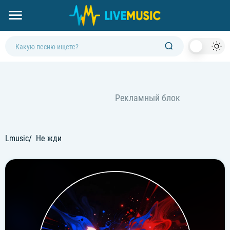
Dark
Mod
Lmusic
Не жди