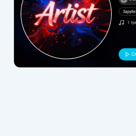
Зарубе
1 тр
С