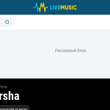
тель
rsha
лушателей за месяц