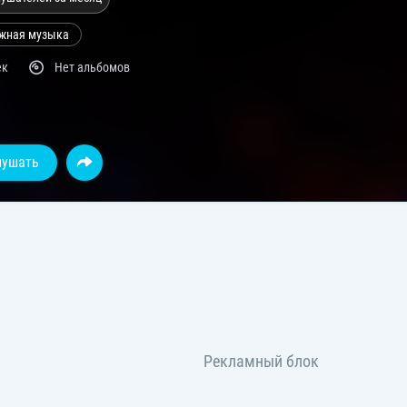
жная музыка
ек
Нет альбомов
лушать