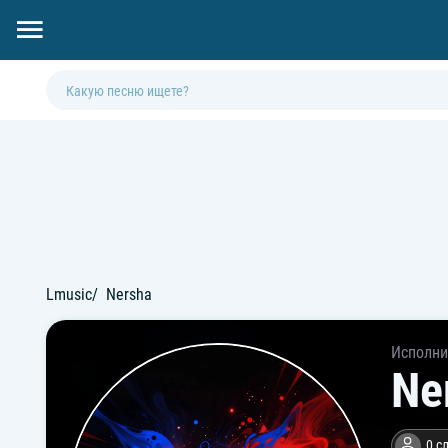
Lmusic
Nersha
Исполни
Ne
0 с