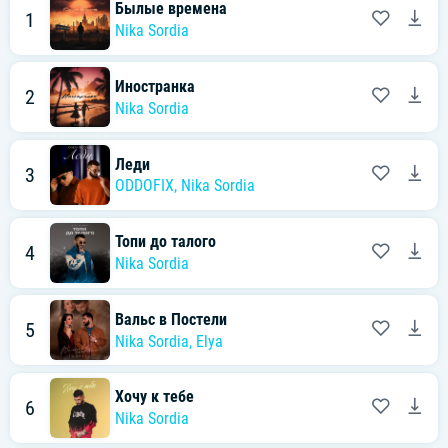
Былые времена
1
Nika Sordia
Иностранка
2
Nika Sordia
Леди
3
ODDOFIX
,
Nika Sordia
Топи до талого
4
Nika Sordia
Вальс в Постели
5
Nika Sordia
,
Elya
Хочу к тебе
6
Nika Sordia