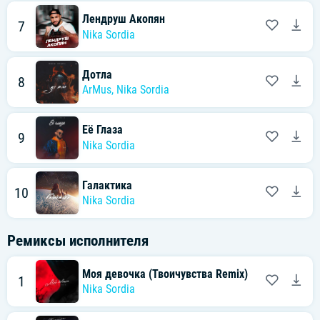
Лендруш Акопян
7
Nika Sordia
Дотла
8
ArMus
,
Nika Sordia
Её Глаза
9
Nika Sordia
Галактика
10
Nika Sordia
Ремиксы исполнителя
Моя девочка (Твоичувства Remix)
1
Nika Sordia