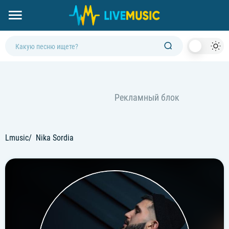
Dark
Mod
Lmusic
Nika Sordia