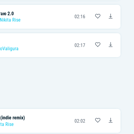
аю 2.0
02:16
Nikita Rise
02:17
oValigura
indiе remix)
02:02
ita Rise