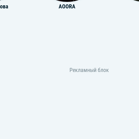
ова
AOORA
Unklfnkl
Mik