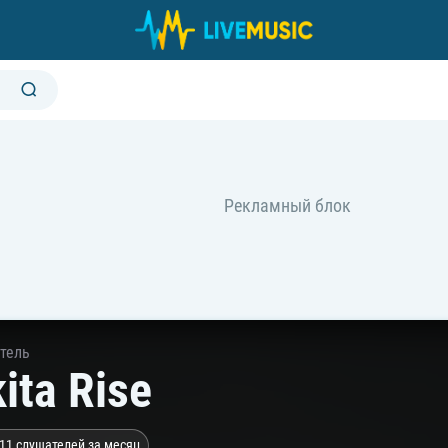
тель
ita Rise
11 слушателей за месяц