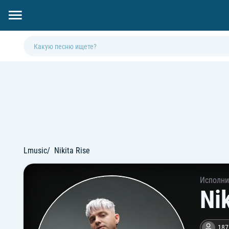
Lmusic
Nikita Rise
Исполни
Nik
187