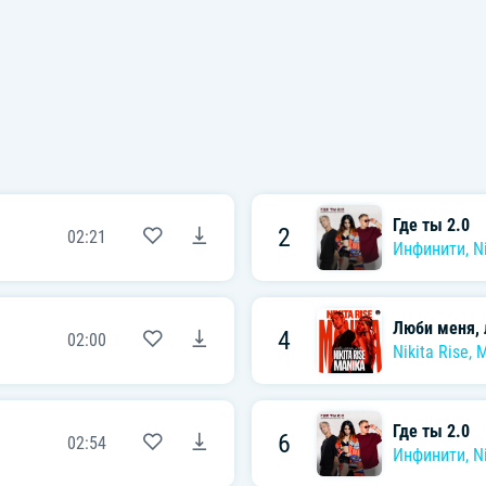
Где ты 2.0
2
02:21
Инфинити
,
N
Люби меня,
4
02:00
Nikita Rise
,
M
Где ты 2.0
6
02:54
Инфинити
,
N