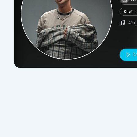
Клубна
49 т
С