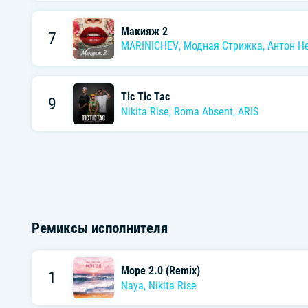
Макияж 2
7
MARINICHEV
,
Модная Стрижка
,
Антон Н
Tic Tic Tac
9
Nikita Rise
,
Roma Absent
,
ARIS
Ремиксы исполнителя
Море 2.0 (Remix)
1
Naya
,
Nikita Rise