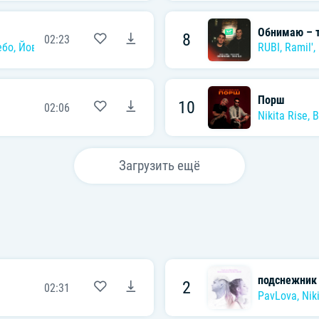
Обнимаю – т
8
02:23
ебо
,
Йович
,
Nikita Rise
RUBI
,
Ramil'
,
Порш
10
02:06
Nikita Rise
,
B
Загрузить ещё
подснежник (
2
02:31
PavLova
,
Nik