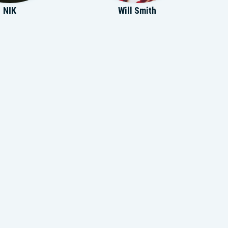
NIK
Will Smith
a Setzer
Runtree