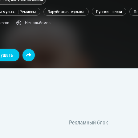
я музыка | Ремиксы
Зарубежная музыка
Русские песни
П
реков
Нет альбомов
лушать