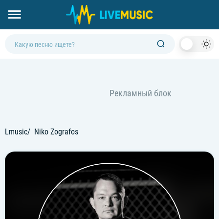
Dark
Mod
Lmusic
Niko Zografos