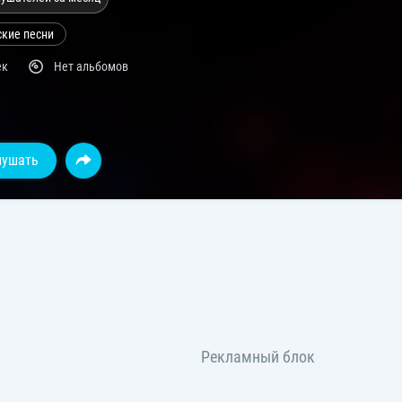
ские песни
ек
Нет альбомов
лушать