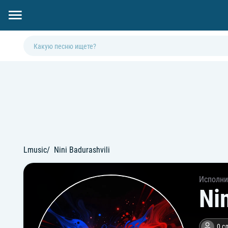
Lmusic
Nini Badurashvili
Исполни
Ni
0 с