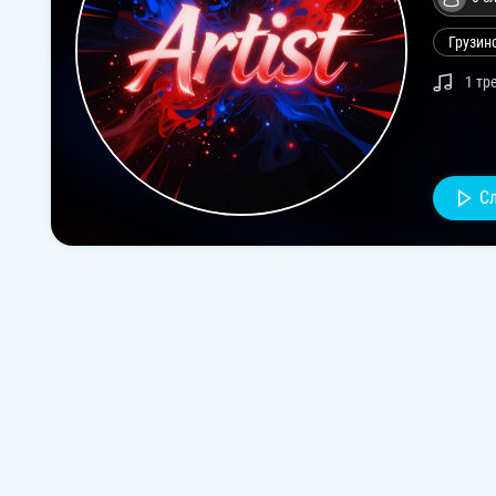
Грузин
1 тр
С