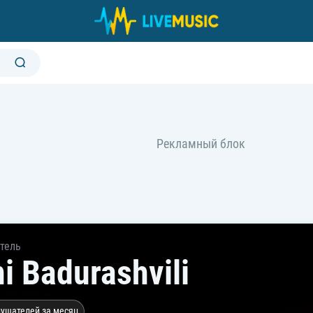
тель
ni Badurashvili
лушателей за месяц