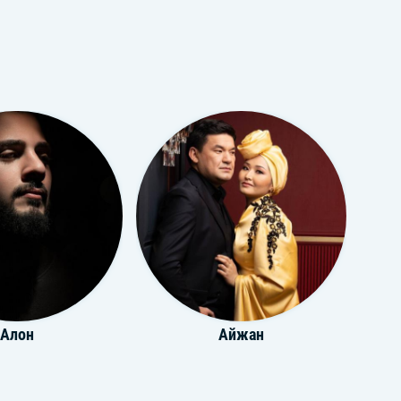
Алон
Айжан