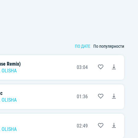
ПО ДАТЕ
По популярности
se Remix)
03:04
,
OLISHA
кс
01:36
,
OLISHA
02:49
,
OLISHA