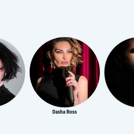
3
Dasha Ross