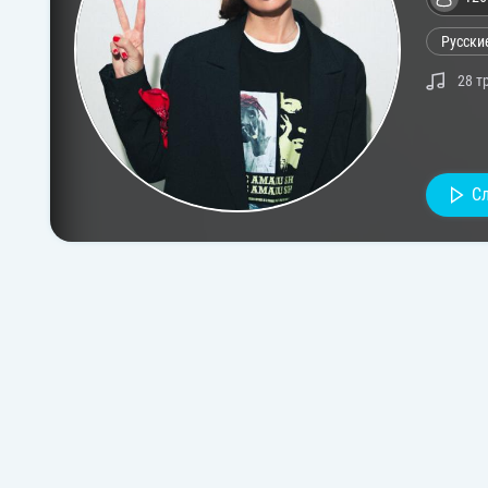
Русски
28 т
С