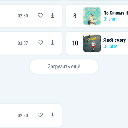
По Синему 
8
02:30
Olisha
Я всё смогу
10
03:07
OLISHA
Загрузить ещё
02:30