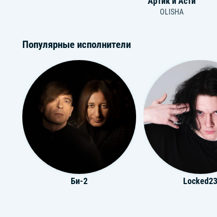
Артик и Асти
OLISHA
Популярные исполнители
Би-2
Locked2