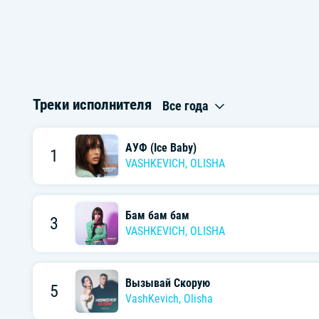
Треки исполнителя
Все года
АУФ (Ice Baby)
1
VASHKEVICH
,
OLISHA
Бам бам бам
3
VASHKEVICH
,
OLISHA
Вызывай Скорую
5
VashKevich
,
Olisha