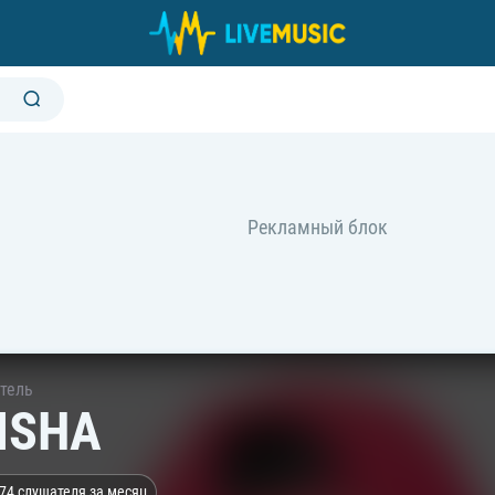
тель
ISHA
74 слушателя за месяц