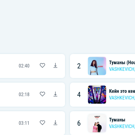
Туманы (Hou
2
02:40
VASHKEVICH
Кейн это ке
4
02:18
VASHKEVICH
Туманы
6
03:11
VASHKEVICH