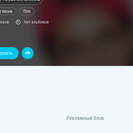
е песни
Поп
реков
Нет альбомов
лушать