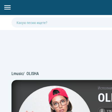
Lmusic
OLISHA
Исполни
OL
126